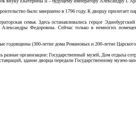
ок внуку Екатерины II – будущему императору Александру I. А
роительство было завершено в 1796 году. К дворцу прилегает пар
раторская семья. Здесь останавливались герцог Эдинбургский
 Александры Федоровны. Сейчас только в немногих помещени
ые годовщины (300-летие дома Романовых и 200-летие Царского
чень разные организации: Государственный музей, Дом отдыха с
еставраций, здание дворца передали Государственному музею-за