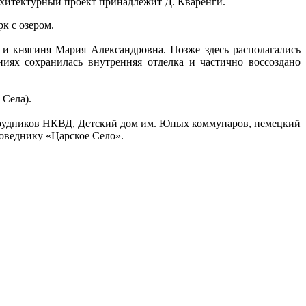
рхитектурный проект принадлежит Д. Кваренги.
к с озером.
 и княгиня Мария Александровна. Позже здесь располагались
ях сохранилась внутренняя отделка и частично воссоздано
 Села).
отрудников НКВД, Детский дом им. Юных коммунаров, немецкий
поведнику «Царское Село».