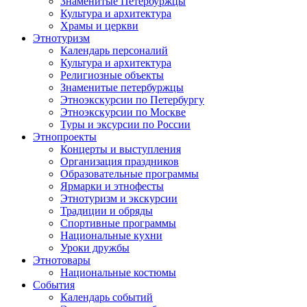
Знаменитые Петербуржцы
Культура и архитектура
Храмы и церкви
Этнотуризм
Календарь персоналий
Культура и архитектура
Религиозные объекты
Знаменитые петербуржцы
Этноэкскурсии по Петербургу
Этноэкскурсии по Москве
Туры и эксурсии по России
Этнопроекты
Концерты и выступления
Организация праздников
Образовательные программы
Ярмарки и этнофесты
Этнотуризм и экскурсии
Традиции и обряды
Спортивные программы
Национальные кухни
Уроки дружбы
Этнотовары
Национальные костюмы
События
Календарь событий