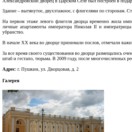
Александровский дворец в Царском Селе был построен в подар
Здание – вытянутое, двухэтажное, с флигелями по сторонам. Ст
На первом этаже левого флигеля дворца временно жила импе
личные апартаменты императора Николая II и императрицы
убранство.
В начале ХХ века во дворце принимали послов, отмечали важн
За все время своего существования во дворце размещались о
штаб и гестапо, тюрьма. В 2009 году, после многочисленных р
Адрес
: г. Пушкин, ул. Дворцовая, д. 2
Галерея