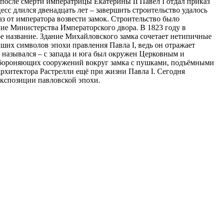
осле смерти императрицы Екатерины II Павел I отдал приказ
есс длился двенадцать лет – завершить строительство удалось
з от императора возвести замок. Строительство было
ение Министерства Императорского двора. В 1823 году в
е название. Здание Михайловского замка сочетает нетипичные
ших символов эпохи правления Павла I, ведь он отражает
а назывался – с запада и юга был окружен Церковным и
обороняющих сооружений вокруг замка с пушками, подъёмными
рхитектора Растрелли ещё при жизни Павла I. Сегодня
 экспозиции павловской эпохи.