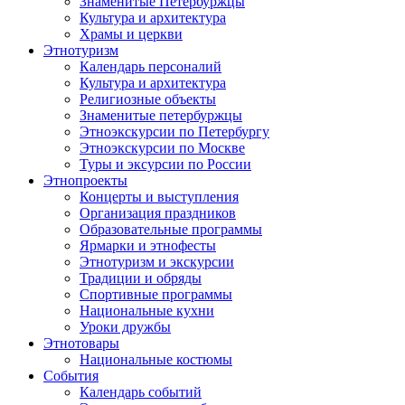
Знаменитые Петербуржцы
Культура и архитектура
Храмы и церкви
Этнотуризм
Календарь персоналий
Культура и архитектура
Религиозные объекты
Знаменитые петербуржцы
Этноэкскурсии по Петербургу
Этноэкскурсии по Москве
Туры и эксурсии по России
Этнопроекты
Концерты и выступления
Организация праздников
Образовательные программы
Ярмарки и этнофесты
Этнотуризм и экскурсии
Традиции и обряды
Спортивные программы
Национальные кухни
Уроки дружбы
Этнотовары
Национальные костюмы
События
Календарь событий