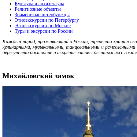
Культура и архитектура
Религиозные объекты
Знаменитые петербуржцы
Этноэкскурсии по Петербургу
Этноэкскурсии по Москве
Туры и эксурсии по России
Каждый народ, проживающий в России, трепетно хранит сво
кулинарными, музыкальными, танцевальными и ремесленными
берегут это достояние и искренне готовы делиться им с гос
Михайловский замок