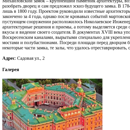
Михайловский замок – крупнейший памятник архитектуры, возв
разобрать дворец и сам предложил эскиз будущего замка. В 178
лишь в 1800 году. Проектом руководили известные архитектор
закончено за 4 года, однако после кровавых событий мартовско
пустующем сооружении расположилось Николаевское Инженерно
архитектурные решения и приемы, а потому выделяется среди о
вкусы и видение своего создателя. В документах XVIII века у
Воскресенским каналами, вырытыми специально для укреплен
мостами и полубастионами. Посреди площади перед дворцом бы
некоторые части замка, те залы, что удалось отреставрироват
Адрес
: Садовая ул., 2
Галерея