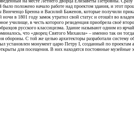
едённый на месте Летнего дворца Елизаветы Петровны. Сразу п
4 было положено начало работе над проектом здания, и этот проц
ы Винченцо Бренна и Василий Баженов, которые получили прика
й ночи в 1801 году замок утратил свой статус и отошёл во влад
е училище, в честь которого резиденция приобрела своё второ
бразцов русского классицизма. Здание называют одним из ярчай
поминалось, что «дворец Святого Михаила» – именно так он тогд
ия обороны. С той же целью архитекторы разработали систему 
л установлен монумент царю Петру I, созданный по проектам а
ь, открыты для посещения. В них находятся постоянные музейные