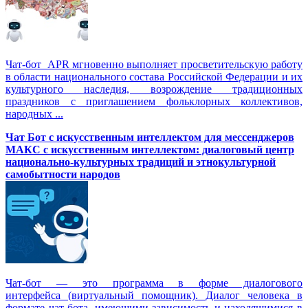
Чат-бот APR мгновенно выполняет просветительскую работу
в области национального состава Российской Федерации и их
культурного наследия, возрождение традиционных
праздников с приглашением фольклорных коллективов,
народных ...
Чат Бот с искусственным интеллектом для мессенджеров
МАКС с искусственным интеллектом: диалоговый центр
национально-культурных традиций и этнокультурной
самобытности народов
Чат-бот — это программа в форме диалогового
интерфейса (виртуальный помощник). Диалог человека в
формате чат бота, имеющими зависимость и находящимися в