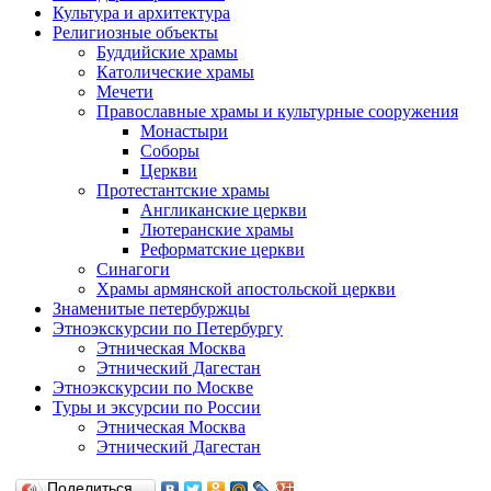
Культура и архитектура
Религиозные объекты
Буддийские храмы
Католические храмы
Мечети
Православные храмы и культурные сооружения
Монастыри
Соборы
Церкви
Протестантские храмы
Англиканские церкви
Лютеранские храмы
Реформатские церкви
Синагоги
Храмы армянской апостольской церкви
Знаменитые петербуржцы
Этноэкскурсии по Петербургу
Этническая Москва
Этнический Дагестан
Этноэкскурсии по Москве
Туры и эксурсии по России
Этническая Москва
Этнический Дагестан
Поделиться…