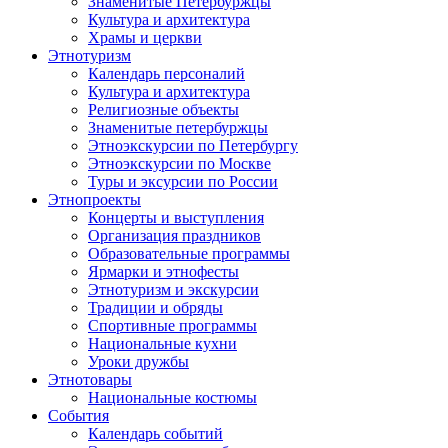
Знаменитые Петербуржцы
Культура и архитектура
Храмы и церкви
Этнотуризм
Календарь персоналий
Культура и архитектура
Религиозные объекты
Знаменитые петербуржцы
Этноэкскурсии по Петербургу
Этноэкскурсии по Москве
Туры и эксурсии по России
Этнопроекты
Концерты и выступления
Организация праздников
Образовательные программы
Ярмарки и этнофесты
Этнотуризм и экскурсии
Традиции и обряды
Спортивные программы
Национальные кухни
Уроки дружбы
Этнотовары
Национальные костюмы
События
Календарь событий