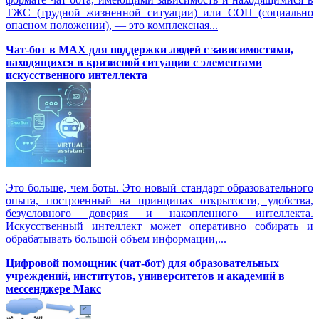
ТЖС (трудной жизненной ситуации) или СОП (социально
опасном положении), — это комплексная...
Чат-бот в MAX для поддержки людей с зависимостями,
находящихся в кризисной ситуации с элементами
искусственного интеллекта
Это больше, чем боты. Это новый стандарт образовательного
опыта, построенный на принципах открытости, удобства,
безусловного доверия и накопленного интеллекта.
Искусственный интеллект может оперативно собирать и
обрабатывать большой объем информации,...
Цифровой помощник (чат-бот) для образовательных
учреждений, институтов, университетов и академий в
мессенджере Макс