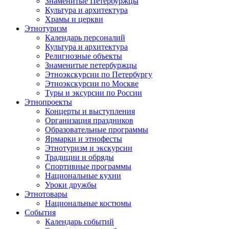
Знаменитые Петербуржцы
Культура и архитектура
Храмы и церкви
Этнотуризм
Календарь персоналий
Культура и архитектура
Религиозные объекты
Знаменитые петербуржцы
Этноэкскурсии по Петербургу
Этноэкскурсии по Москве
Туры и эксурсии по России
Этнопроекты
Концерты и выступления
Организация праздников
Образовательные программы
Ярмарки и этнофесты
Этнотуризм и экскурсии
Традиции и обряды
Спортивные программы
Национальные кухни
Уроки дружбы
Этнотовары
Национальные костюмы
События
Календарь событий