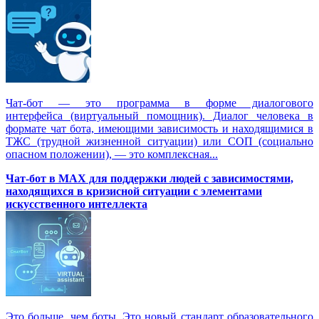
Чат-бот — это программа в форме диалогового
интерфейса (виртуальный помощник). Диалог человека в
формате чат бота, имеющими зависимость и находящимися в
ТЖС (трудной жизненной ситуации) или СОП (социально
опасном положении), — это комплексная...
Чат-бот в MAX для поддержки людей с зависимостями,
находящихся в кризисной ситуации с элементами
искусственного интеллекта
Это больше, чем боты. Это новый стандарт образовательного