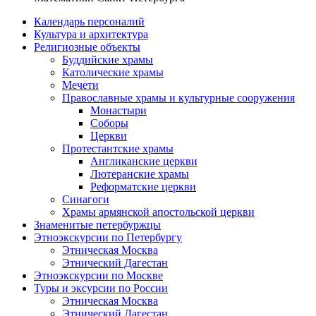
Календарь персоналий
Культура и архитектура
Религиозные объекты
Буддийские храмы
Католические храмы
Мечети
Православные храмы и культурные сооружения
Монастыри
Соборы
Церкви
Протестантские храмы
Англиканские церкви
Лютеранские храмы
Реформатские церкви
Синагоги
Храмы армянской апостольской церкви
Знаменитые петербуржцы
Этноэкскурсии по Петербургу
Этническая Москва
Этнический Дагестан
Этноэкскурсии по Москве
Туры и эксурсии по России
Этническая Москва
Этнический Дагестан