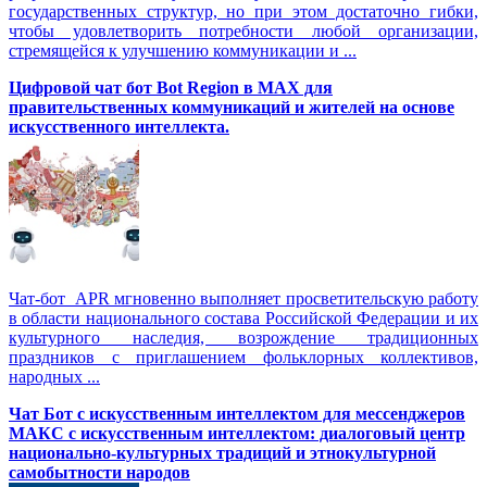
государственных структур, но при этом достаточно гибки,
чтобы удовлетворить потребности любой организации,
стремящейся к улучшению коммуникации и ...
Цифровой чат бот Вot Region в MAX для
правительственных коммуникаций и жителей на основе
искусственного интеллекта.
Чат-бот APR мгновенно выполняет просветительскую работу
в области национального состава Российской Федерации и их
культурного наследия, возрождение традиционных
праздников с приглашением фольклорных коллективов,
народных ...
Чат Бот с искусственным интеллектом для мессенджеров
МАКС с искусственным интеллектом: диалоговый центр
национально-культурных традиций и этнокультурной
самобытности народов