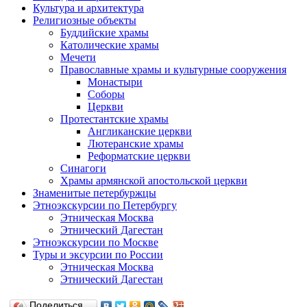
Культура и архитектура
Религиозные объекты
Буддийские храмы
Католические храмы
Мечети
Православные храмы и культурные сооружения
Монастыри
Соборы
Церкви
Протестантские храмы
Англиканские церкви
Лютеранские храмы
Реформатские церкви
Синагоги
Храмы армянской апостольской церкви
Знаменитые петербуржцы
Этноэкскурсии по Петербургу
Этническая Москва
Этнический Дагестан
Этноэкскурсии по Москве
Туры и эксурсии по России
Этническая Москва
Этнический Дагестан
Поделиться…