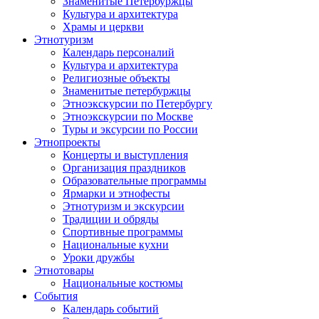
Знаменитые Петербуржцы
Культура и архитектура
Храмы и церкви
Этнотуризм
Календарь персоналий
Культура и архитектура
Религиозные объекты
Знаменитые петербуржцы
Этноэкскурсии по Петербургу
Этноэкскурсии по Москве
Туры и эксурсии по России
Этнопроекты
Концерты и выступления
Организация праздников
Образовательные программы
Ярмарки и этнофесты
Этнотуризм и экскурсии
Традиции и обряды
Спортивные программы
Национальные кухни
Уроки дружбы
Этнотовары
Национальные костюмы
События
Календарь событий