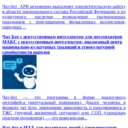
Чат-бот APR мгновенно выполняет просветительскую работу
в области национального состава Российской Федерации и их
культурного наследия, возрождение традиционных
праздников с приглашением фольклорных коллективов,
народных ...
Чат Бот с искусственным интеллектом для мессенджеров
МАКС с искусственным интеллектом: диалоговый центр
национально-культурных традиций и этнокультурной
самобытности народов
Чат-бот — это программа в форме диалогового
интерфейса (виртуальный помощник). Диалог человека в
формате чат бота, имеющими зависимость и находящимися в
ТЖС (трудной жизненной ситуации) или СОП (социально
опасном положении), — это комплексная...
Чат-бот в MAX для поддержки людей с зависимостями,