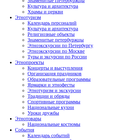
Знаменитые Петербуржцы
Культура и архитектура
Храмы и церкви
Этнотуризм
Календарь персоналий
Культура и архитектура
Религиозные объекты
Знаменитые петербуржцы
Этноэкскурсии по Петербургу
Этноэкскурсии по Москве
Туры и эксурсии по России
Этнопроекты
Концерты и выступления
Организация праздников
Образовательные программы
Ярмарки и этнофесты
Этнотуризм и экскурсии
Традиции и обряды
Спортивные программы
Национальные кухни
Уроки дружбы
Этнотовары
Национальные костюмы
События
Календарь событий