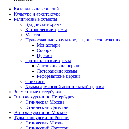
Календарь персоналий
Культура и архитектура
Религиозные объекты
Буддийские храмы
Католические храмы
Мечети
Православные храмы и культурные сооружения
Монастыри
Соборы
Церкви
Протестантские храмы
Англиканские церкви
Лютеранские храмы
Реформатские церкви
Синагоги
Храмы армянской апостольской церкви
Знаменитые петербуржцы
Этноэкскурсии по Петербургу
Этническая Москва
Этнический Дагестан
Этноэкскурсии по Москве
Туры и эксурсии по России
Этническая Москва
Этнический Дагестан