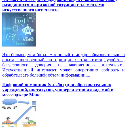
находящихся в кризисной ситуации с элементами
искусственного интеллекта
Это больше, чем боты. Это новый стандарт образовательного
опыта, построенный на принципах открытости, удобства,
безусловного доверия и накопленного интеллекта.
Искусственный интеллект может оперативно собирать и
обрабатывать большой объем информации,...
Цифровой помощник (чат-бот) для образовательных
учреждений, институтов, университетов и академий в
мессенджере Макс