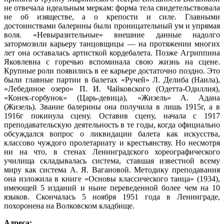
не отвечала идеальным меркам: форма тела свидетельствовала
не об изяществе, а о крепости и силе. Главными
достоинствами балерины были проницательный ум и упрямая
воля. «Невыразительные» внешние данные надолго
затормозили карьеру танцовщицы — на протяжении многих
лет она оставалась артисткой кордебалета. Позже Агриппина
Яковлевна с горечью вспоминала свою жизнь на сцене.
Крупные роли появились в ее карьере достаточно поздно. Это
были главные партии в балетах «Ручей» Л. Делиба (Наила),
«Лебединое озеро» П. И. Чайковского (Одетта-Одиллия),
«Конек-горбунок» (Царь-девица), «Жизель» А. Адана
(Жизель). Звание балерины она получила в лишь 1915г, а в
1916г покинула сцену. Оставив сцену, начала с 1917
преподавательскую деятельность в те годы, когда официально
обсуждался вопрос о ликвидации балета как искусства,
классово чуждого пролетариату и крестьянству. Но несмотря
ни на что, в стенах Ленинградского хореографического
училища складывалась система, ставшая известной всему
миру как система А. Я. Вагановой. Методику преподавания
она изложила в книге «Основы классического танца» (1934),
имеющей 5 изданий и ныне переведенной более чем на 10
языков. Скончалась 5 ноября 1951 года в Ленинграде,
похоронена на Волковском кладбище.
Адреса: