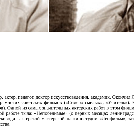
 актер, педагог, доктор искусствоведения, академик. Окончил Л
ер многих советских фильмов («Семеро смелых», «Учитель»).
в). Одной из самых значительных актерских работ в этом филь
й работе тыла: «Непобедимые» (о первых месяцах ленинградск
руководил актерской мастерской на киностудии «Ленфильм», з
ства.