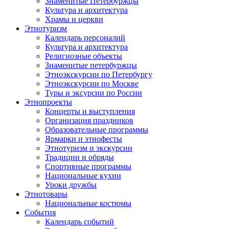
Знаменитые Петербуржцы
Культура и архитектура
Храмы и церкви
Этнотуризм
Календарь персоналий
Культура и архитектура
Религиозные объекты
Знаменитые петербуржцы
Этноэкскурсии по Петербургу
Этноэкскурсии по Москве
Туры и эксурсии по России
Этнопроекты
Концерты и выступления
Организация праздников
Образовательные программы
Ярмарки и этнофесты
Этнотуризм и экскурсии
Традиции и обряды
Спортивные программы
Национальные кухни
Уроки дружбы
Этнотовары
Национальные костюмы
События
Календарь событий