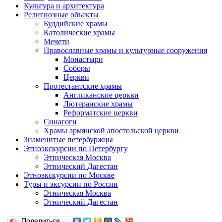
Культура и архитектура
Религиозные объекты
Буддийские храмы
Католические храмы
Мечети
Православные храмы и культурные сооружения
Монастыри
Соборы
Церкви
Протестантские храмы
Англиканские церкви
Лютеранские храмы
Реформатские церкви
Синагоги
Храмы армянской апостольской церкви
Знаменитые петербуржцы
Этноэкскурсии по Петербургу
Этническая Москва
Этнический Дагестан
Этноэкскурсии по Москве
Туры и эксурсии по России
Этническая Москва
Этнический Дагестан
Поделиться…