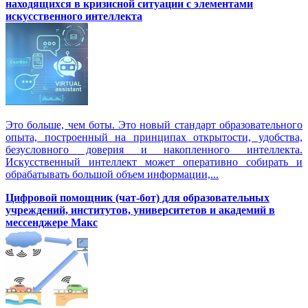
находящихся в кризисной ситуации с элементами
искусственного интеллекта
Это больше, чем боты. Это новый стандарт образовательного
опыта, построенный на принципах открытости, удобства,
безусловного доверия и накопленного интеллекта.
Искусственный интеллект может оперативно собирать и
обрабатывать большой объем информации,...
Цифровой помощник (чат-бот) для образовательных
учреждений, институтов, университетов и академий в
мессенджере Макс