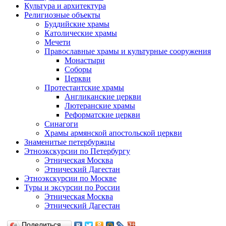
Культура и архитектура
Религиозные объекты
Буддийские храмы
Католические храмы
Мечети
Православные храмы и культурные сооружения
Монастыри
Соборы
Церкви
Протестантские храмы
Англиканские церкви
Лютеранские храмы
Реформатские церкви
Синагоги
Храмы армянской апостольской церкви
Знаменитые петербуржцы
Этноэкскурсии по Петербургу
Этническая Москва
Этнический Дагестан
Этноэкскурсии по Москве
Туры и эксурсии по России
Этническая Москва
Этнический Дагестан
Поделиться…