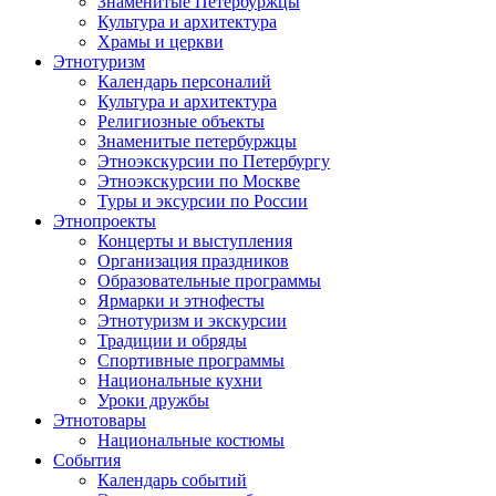
Знаменитые Петербуржцы
Культура и архитектура
Храмы и церкви
Этнотуризм
Календарь персоналий
Культура и архитектура
Религиозные объекты
Знаменитые петербуржцы
Этноэкскурсии по Петербургу
Этноэкскурсии по Москве
Туры и эксурсии по России
Этнопроекты
Концерты и выступления
Организация праздников
Образовательные программы
Ярмарки и этнофесты
Этнотуризм и экскурсии
Традиции и обряды
Спортивные программы
Национальные кухни
Уроки дружбы
Этнотовары
Национальные костюмы
События
Календарь событий