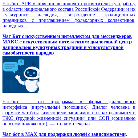
Чат-бот APR мгновенно выполняет просветительскую работу
в области национального состава Российской Федерации и их
культурного наследия, возрождение традиционных
праздников с приглашением фольклорных коллективов,
народных ...
Чат Бот с искусственным интеллектом для мессенджеров
МАКС с искусственным интеллектом: диалоговый центр
национально-культурных традиций и этнокультурной
самобытности народов
Чат-бот — это программа в форме диалогового
интерфейса (виртуальный помощник). Диалог человека в
формате чат бота, имеющими зависимость и находящимися в
ТЖС (трудной жизненной ситуации) или СОП (социально
опасном положении), — это комплексная...
Чат-бот в MAX для поддержки людей с зависимостями,