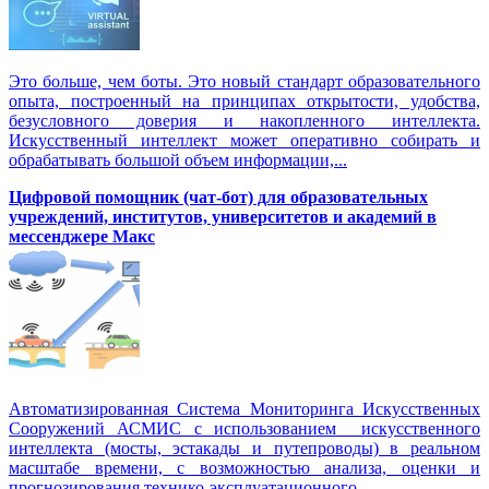
Это больше, чем боты. Это новый стандарт образовательного
опыта, построенный на принципах открытости, удобства,
безусловного доверия и накопленного интеллекта.
Искусственный интеллект может оперативно собирать и
обрабатывать большой объем информации,...
Цифровой помощник (чат-бот) для образовательных
учреждений, институтов, университетов и академий в
мессенджере Макс
Автоматизированная Система Мониторинга Искусственных
Сооружений АСМИС с использованием искусственного
интеллекта (мосты, эстакады и путепроводы) в реальном
масштабе времени, с возможностью анализа, оценки и
прогнозирования технико-эксплуатационного...