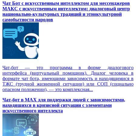
Чат Бот с искусственным интеллектом для мессенджеров
МАКС с искусственным интеллектом: диалоговый центр
национально-культурных традиций и этнокультурной
самобытности народов
Чат-бот — это программа в форме диалогового
интерфейса (виртуальный помощник). Диалог человека в
формате чат бота, имеющими зависимость и находящимися в
ТЖС (трудной жизненной ситуации) или СОП (социально
опасном положении), — это комплексная...
Чат-бот в MAX для поддержки людей с зависимостями,
находящихся в кризисной ситуации с элементами
искусственного интеллекта