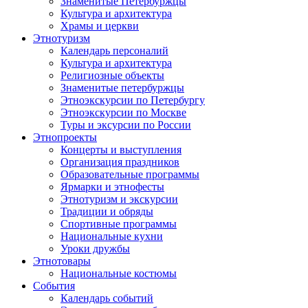
Знаменитые Петербуржцы
Культура и архитектура
Храмы и церкви
Этнотуризм
Календарь персоналий
Культура и архитектура
Религиозные объекты
Знаменитые петербуржцы
Этноэкскурсии по Петербургу
Этноэкскурсии по Москве
Туры и эксурсии по России
Этнопроекты
Концерты и выступления
Организация праздников
Образовательные программы
Ярмарки и этнофесты
Этнотуризм и экскурсии
Традиции и обряды
Спортивные программы
Национальные кухни
Уроки дружбы
Этнотовары
Национальные костюмы
События
Календарь событий