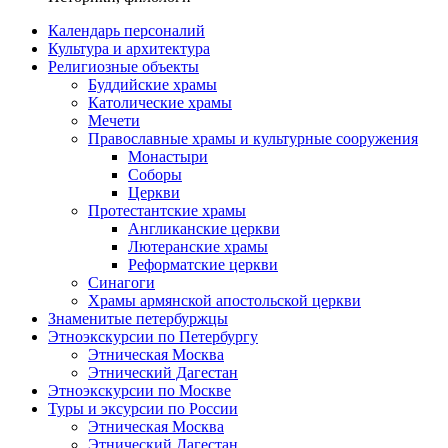
Календарь персоналий
Культура и архитектура
Религиозные объекты
Буддийские храмы
Католические храмы
Мечети
Православные храмы и культурные сооружения
Монастыри
Соборы
Церкви
Протестантские храмы
Англиканские церкви
Лютеранские храмы
Реформатские церкви
Синагоги
Храмы армянской апостольской церкви
Знаменитые петербуржцы
Этноэкскурсии по Петербургу
Этническая Москва
Этнический Дагестан
Этноэкскурсии по Москве
Туры и эксурсии по России
Этническая Москва
Этнический Дагестан