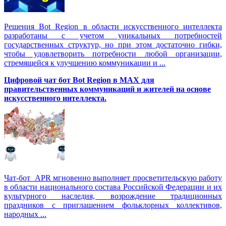
Решения Вot Region в области искусственного интеллекта
разработаны с учетом уникальных потребностей
государственных структур, но при этом достаточно гибки,
чтобы удовлетворить потребности любой организации,
стремящейся к улучшению коммуникации и ...
Цифровой чат бот Вot Region в MAX для
правительственных коммуникаций и жителей на основе
искусственного интеллекта.
Чат-бот APR мгновенно выполняет просветительскую работу
в области национального состава Российской Федерации и их
культурного наследия, возрождение традиционных
праздников с приглашением фольклорных коллективов,
народных ...