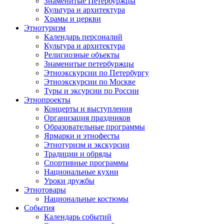
Знаменитые Петербуржцы
Культура и архитектура
Храмы и церкви
Этнотуризм
Календарь персоналий
Культура и архитектура
Религиозные объекты
Знаменитые петербуржцы
Этноэкскурсии по Петербургу
Этноэкскурсии по Москве
Туры и эксурсии по России
Этнопроекты
Концерты и выступления
Организация праздников
Образовательные программы
Ярмарки и этнофесты
Этнотуризм и экскурсии
Традиции и обряды
Спортивные программы
Национальные кухни
Уроки дружбы
Этнотовары
Национальные костюмы
События
Календарь событий