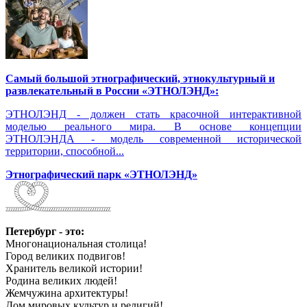
Самый большой этнографический, этнокультурный и
развлекательный в России «ЭТНОЛЭНД»:
ЭТНОЛЭНД - должен стать красочной интерактивной
моделью реального мира. В основе концепции
ЭТНОЛЭНДА - модель современной исторической
территории, способной...
Этнографический парк «ЭТНОЛЭНД»
Петербург - это:
Многонациональная столица!
Город великих подвигов!
Хранитель великой истории!
Родина великих людей!
Жемчужина архитектуры!
Дом мировых культур и религий!