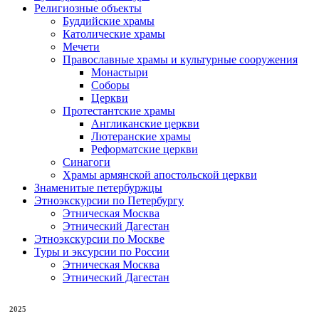
Религиозные объекты
Буддийские храмы
Католические храмы
Мечети
Православные храмы и культурные сооружения
Монастыри
Соборы
Церкви
Протестантские храмы
Англиканские церкви
Лютеранские храмы
Реформатские церкви
Синагоги
Храмы армянской апостольской церкви
Знаменитые петербуржцы
Этноэкскурсии по Петербургу
Этническая Москва
Этнический Дагестан
Этноэкскурсии по Москве
Туры и эксурсии по России
Этническая Москва
Этнический Дагестан
2025