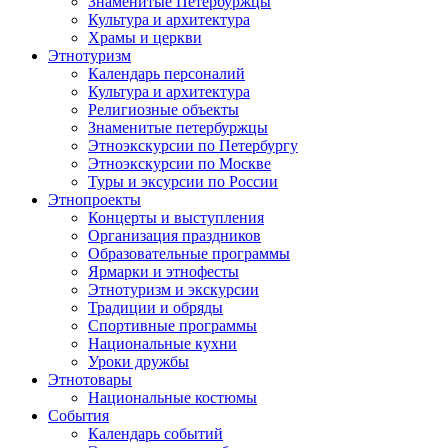
Знаменитые Петербуржцы
Культура и архитектура
Храмы и церкви
Этнотуризм
Календарь персоналий
Культура и архитектура
Религиозные объекты
Знаменитые петербуржцы
Этноэкскурсии по Петербургу
Этноэкскурсии по Москве
Туры и эксурсии по России
Этнопроекты
Концерты и выступления
Организация праздников
Образовательные программы
Ярмарки и этнофесты
Этнотуризм и экскурсии
Традиции и обряды
Спортивные программы
Национальные кухни
Уроки дружбы
Этнотовары
Национальные костюмы
События
Календарь событий