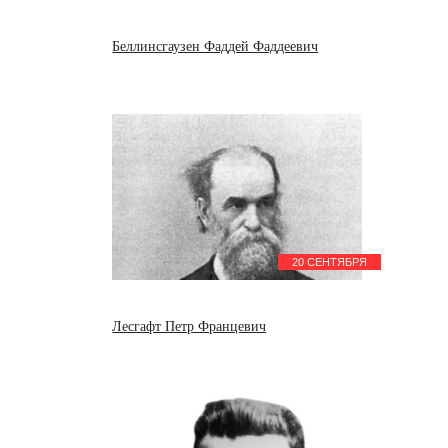
Беллинсгаузен Фаддей Фаддеевич
20 СЕНТЯБРЯ
Лесгафт Петр Францевич