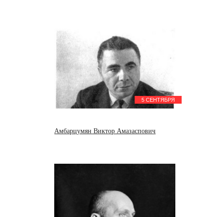
5 СЕНТЯБРЯ
Амбарцумян Виктор Амазаспович