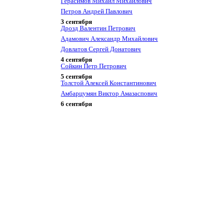
Герасимов Михаил Михайлович
Петров Андрей Павлович
3 сентября
Дрозд Валентин Петрович
Адамович Александр Михайлович
Довлатов Сергей Донатович
4 сентября
Сойкин Петр Петрович
5 сентября
Толстой Алексей Константинович
Амбарцумян Виктор Амазаспович
6 сентября
Кардовский Дмитрий Николаевич
7 сентября
Куприн Александр Иванович
Юрьева Изабелла Даниловн
8 сентября
Ломоносов Михаил Васильевич
Кукольник Нестор Васильевич
9 сентября
Беллинсгаузен Фаддей Фаддеевич
Толстой Лев Николаевич
Кузьмин-Караваев Владимир
Дмитриевич
10 сентября