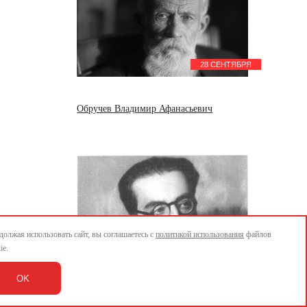
28 СЕНТЯБРЯ
Обручев Владимир Афанасьевич
олжая использовать сайт, вы соглашаетесь с
политикой использования
файлов
ie.
28 СЕНТЯБРЯ
OK
Товстоногов Георгий Александрович