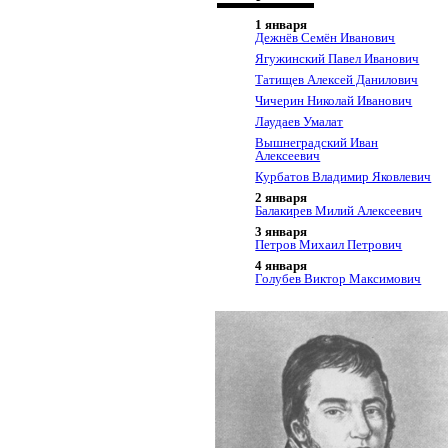
1 января
Дежнёв Семён Иванович
Ягужинский Павел Иванович
Татищев Алексей Данилович
Чичерин Николай Иванович
Лаудаев Умалат
Вышнеградский Иван
Алексеевич
Курбатов Владимир Яковлевич
2 января
Балакирев Милий Алексеевич
3 января
Петров Михаил Петрович
4 января
Голубев Виктор Максимович
6 января
Шлиман Генрих
Вирен Роберт Николаевич
7 января
Карпинский Александр
Петрович
8 января
Макаров Степан Осипович
Линник Юрий Владимирович