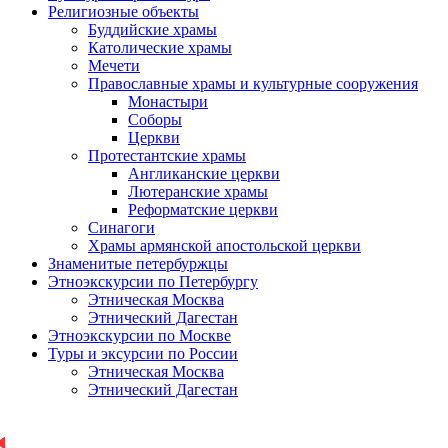
Религиозные объекты
Буддийские храмы
Католические храмы
Мечети
Православные храмы и культурные сооружения
Монастыри
Соборы
Церкви
Протестантские храмы
Англиканские церкви
Лютеранские храмы
Реформатские церкви
Синагоги
Храмы армянской апостольской церкви
Знаменитые петербуржцы
Этноэкскурсии по Петербургу
Этническая Москва
Этнический Дагестан
Этноэкскурсии по Москве
Туры и эксурсии по России
Этническая Москва
Этнический Дагестан