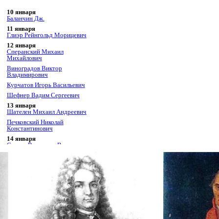
10 января
Баланчин Дж.
11 января
Глиэр Рейнгольд Морицевич
12 января
Сперанский Михаил
Михайлович
Виноградов Виктор
Владимирович
Курчатов Игорь Васильевич
Шефнер Вадим Сергеевич
13 января
Шателен Михаил Андреевич
Печковский Николай
Константинович
14 января
Стасов Владимир Васильевич
15 января
Румянцев Петр Александрович
Грибоедов Александр Сергеевич
Ковалевская Софья Васильевна
Юрьев Юрий Михайлович
Мандельштам Осип Эмильевич
Маринеско Александр Иванович