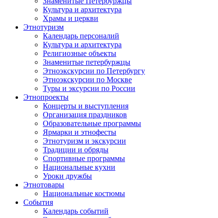
Знаменитые Петербуржцы
Культура и архитектура
Храмы и церкви
Этнотуризм
Календарь персоналий
Культура и архитектура
Религиозные объекты
Знаменитые петербуржцы
Этноэкскурсии по Петербургу
Этноэкскурсии по Москве
Туры и эксурсии по России
Этнопроекты
Концерты и выступления
Организация праздников
Образовательные программы
Ярмарки и этнофесты
Этнотуризм и экскурсии
Традиции и обряды
Спортивные программы
Национальные кухни
Уроки дружбы
Этнотовары
Национальные костюмы
События
Календарь событий