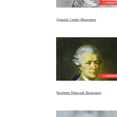
9 января
1 ЯНВАР
Стеклов Владимир Андреевич
Лондон Ефим Семенович
10 января
Дежнёв Семён Иванович
Феофан Затворник
Толстой Алексей Николаевич
19 января
Киселев Павел Дмитриевич
Святитель Тихон
Канторович Леонид Витальевич
21 января
Сорокин Питирим
Александрович
22 января
Фомин Иван Александрович
1 ЯНВАР
24 января
Грот Константин Карлович
26 января
Чичерин Николай Иванович
Струве Петр Бернгардович
27 января
Салтыков-Щедрин Михаил
Евграфович
Милюков Павел Николаевич
Бажов Павел Петрович