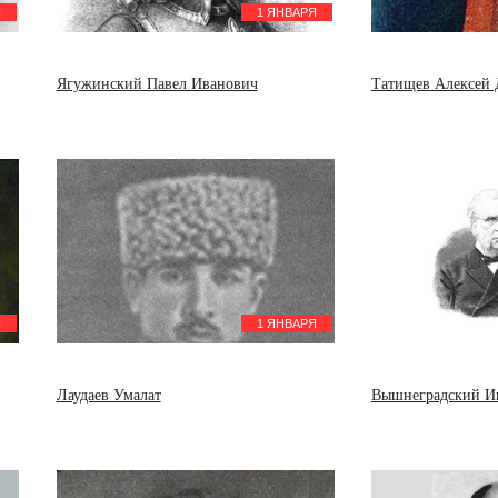
Боескоров Гавриил
Я
1 ЯНВАРЯ
Ксенофонтович
17 января
Фахретдинов Риза (Ризаитдин)
Фахретдинович
Ягужинский Павел Иванович
Татищев Алексей
18 января
Куракин Александр Борисович
Раушенбах Борис Викторович
Я
1 ЯНВАРЯ
Лаудаев Умалат
Вышнеградский И