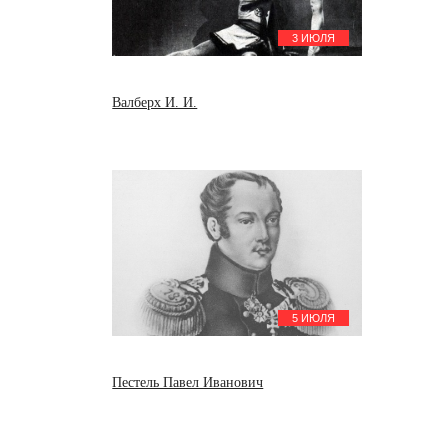
Арайя Франческо
Дунаевский Исаак Осипович
3 ИЮЛЯ
26 июля
Валберх Иван Иванович
Филд Джон
Витол Иосиф Иванович
Валберх И. И.
Витолс Язепс
27 июля
Лаксман Эрик
Короленко Владимир
Галактионович
29 июля
Асафьев Борис Владимирович
30 июля
Юденич Николай Николаевич
5 ИЮЛЯ
Пестель Павел Иванович