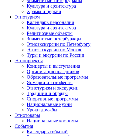
Знаменитые Петербуржцы
Культура и архитектура
Храмы и церкви
Этнотуризм
Календарь персоналий
Культура и архитектура
Религиозные объекты
Знаменитые петербуржцы
Этноэкскурсии по Петербургу
Этноэкскурсии по Москве
Туры и эксурсии по России
Этнопроекты
Концерты и выступления
Организация праздников
Образовательные программы
Ярмарки и этнофесты
Этнотуризм и экскурсии
Традиции и обряды
Спортивные программы
Национальные кухни
Уроки дружбы
Этнотовары
Национальные костюмы
События
Календарь событий