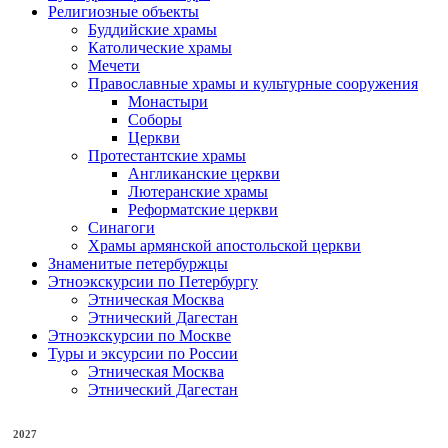
Религиозные объекты
Буддийские храмы
Католические храмы
Мечети
Православные храмы и культурные сооружения
Монастыри
Соборы
Церкви
Протестантские храмы
Англиканские церкви
Лютеранские храмы
Реформатские церкви
Синагоги
Храмы армянской апостольской церкви
Знаменитые петербуржцы
Этноэкскурсии по Петербургу
Этническая Москва
Этнический Дагестан
Этноэкскурсии по Москве
Туры и эксурсии по России
Этническая Москва
Этнический Дагестан
2027