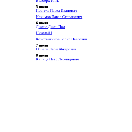
Валберх И. И.
5 июля
Пестель Павел Иванович
Нахимов Павел Степанович
6 июля
Джонс Джон Пол
Николай I
Константинов Борис Павлович
7 июля
Орбели Леон Абгарович
8 июля
Капица Петр Леонидович
Севастьянов Виталий Иванович
9 июля
Кривулин Виктор Борисович
Курехин Сергей Анатольевич
10 июля
Багратион Петр Иванович
Хренников Тихон Николаевич
11 июля
Явтысый Прокопий Андреевич
12 июля
Ахундов Мирза Фатали
Чернышевский Николай
Гаврилович