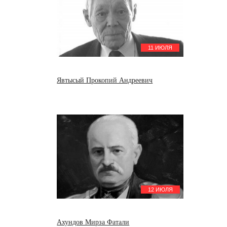
11 ИЮЛЯ
Явтысый Прокопий Андреевич
12 ИЮЛЯ
Ахундов Мирза Фатали