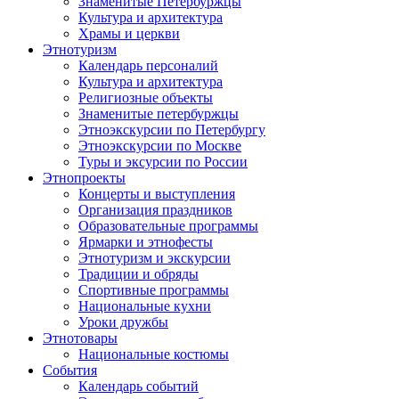
Знаменитые Петербуржцы
Культура и архитектура
Храмы и церкви
Этнотуризм
Календарь персоналий
Культура и архитектура
Религиозные объекты
Знаменитые петербуржцы
Этноэкскурсии по Петербургу
Этноэкскурсии по Москве
Туры и эксурсии по России
Этнопроекты
Концерты и выступления
Организация праздников
Образовательные программы
Ярмарки и этнофесты
Этнотуризм и экскурсии
Традиции и обряды
Спортивные программы
Национальные кухни
Уроки дружбы
Этнотовары
Национальные костюмы
События
Календарь событий