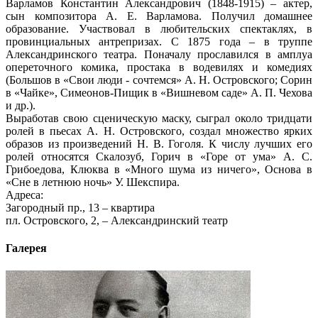
Варламов Константин Александрович (1848-1915) – актер,
сын композитора А. Е. Варламова. Получил домашнее
образование. Участвовал в любительских спектаклях, в
провинциальных антрепризах. С 1875 года – в труппе
Александринского театра. Поначалу прославился в амплуа
опереточного комика, простака в водевилях и комедиях
(Большов в «Свои люди - сочтемся» А. Н. Островского; Сорин
в «Чайке», Симеонов-Пищик в «Вишневом саде» А. П. Чехова
и др.).
Выработав свою сценическую маску, сыграл около тридцати
ролей в пьесах А. Н. Островского, создал множество ярких
образов из произведений Н. В. Гоголя. К числу лучших его
ролей относятся Скалозуб, Горич в «Горе от ума» А. С.
Грибоедова, Клюква в «Много шума из ничего», Основа в
«Сне в летнюю ночь» У. Шекспира.
Адреса:
Загородный пр., 13 – квартира
пл. Островского, 2, – Александринский театр
Галерея