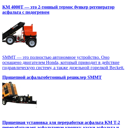
KM 4000T — это 2-тонный термос бункер регенератор
асфальта с подогревом
SMMT — это полностью автономное устройство. Оно
оснащено двигателем Honda, который приводит в действие
гидравлическую систему, а также дизельной горелкой Beckett.
Прицепной асфальтобетонный рециклер SMMT
Прицепная установка для переработки асфальта KM T-2
перерабатывает асфальтовую крошку, куски асфальта и