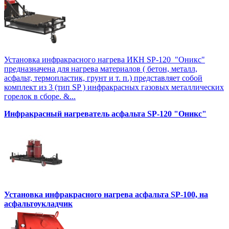
Установка инфракрасного нагрева ИКН SP-120 "Оникс"
предназначена для нагрева материалов ( бетон, металл,
асфальт, термопластик, грунт и т. п.) представляет собой
комплект из 3 (тип SP ) инфракрасных газовых металлических
горелок в сборе. &...
Инфракрасный нагреватель асфальта SP-120 "Оникс"
Установка инфракрасного нагрева асфальта SP-100, на
асфальтоукладчик