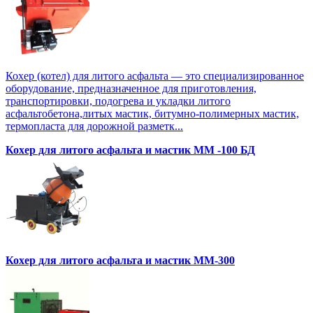
Кохер (котел) для литого асфальта — это специализированное
оборудование, предназначенное для приготовления,
транспортировки, подогрева и укладки литого
асфальтобетона,литых мастик, битумно-полимерных мастик,
термопласта для дорожной разметк...
Кохер для литого асфальта и мастик MM -100 БД
Кохер для литого асфальта и мастик MM-300