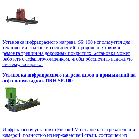
Установка инфракрасного нагрева SP-100 используется для
технологии стыковки соединений, продольных швов и
ремонта трещин на дорожных покрытиях. Установка может
работать с асфальтоукладчиком, чтобы обеспечить надежную
систему, которая ...
Установка инфракрасного нагрева швов и примыканий на
асфальтоукладчик ИКН SP-100
Инфракрасная установка Fusion PM оснащена нагревательной
камерой полностью из нержавеющей стали, состоящей из