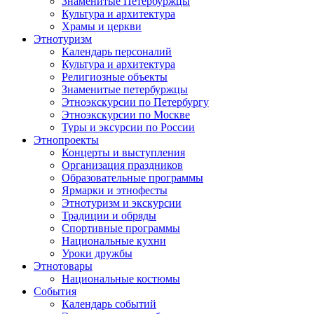
Знаменитые Петербуржцы
Культура и архитектура
Храмы и церкви
Этнотуризм
Календарь персоналий
Культура и архитектура
Религиозные объекты
Знаменитые петербуржцы
Этноэкскурсии по Петербургу
Этноэкскурсии по Москве
Туры и эксурсии по России
Этнопроекты
Концерты и выступления
Организация праздников
Образовательные программы
Ярмарки и этнофесты
Этнотуризм и экскурсии
Традиции и обряды
Спортивные программы
Национальные кухни
Уроки дружбы
Этнотовары
Национальные костюмы
События
Календарь событий