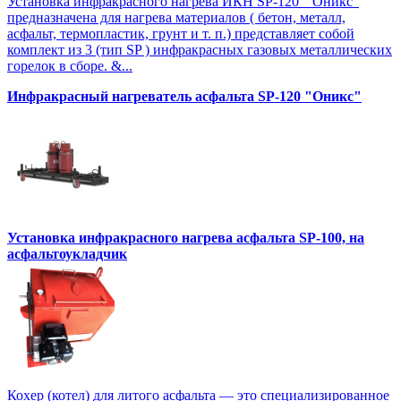
Установка инфракрасного нагрева ИКН SP-120 "Оникс"
предназначена для нагрева материалов ( бетон, металл,
асфальт, термопластик, грунт и т. п.) представляет собой
комплект из 3 (тип SP ) инфракрасных газовых металлических
горелок в сборе. &...
Инфракрасный нагреватель асфальта SP-120 "Оникс"
Установка инфракрасного нагрева асфальта SP-100, на
асфальтоукладчик
Кохер (котел) для литого асфальта — это специализированное