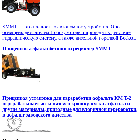
SMMT — это полностью автономное устройство. Оно
оснащено двигателем Honda, который приводит в действие
гидравлическую систему, а также дизельной горелкой Beckett.
Прицепной асфальтобетонный рециклер SMMT
Прицепная установка для переработки асфальта KM T-2
перерабатывает асфальтовую крошку, куски асфальта и
другие материалы, пригодные для вторичной переработки,
в асфальт заводского качества