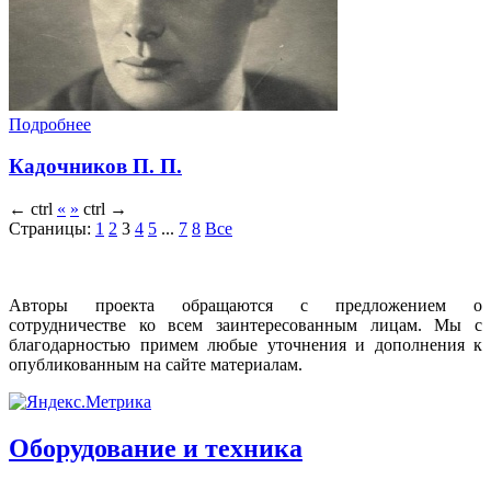
Подробнее
Кадочников П. П.
←
ctrl
«
»
ctrl
→
Страницы:
1
2
3
4
5
...
7
8
Все
Авторы проекта обращаются с предложением о
сотрудничестве ко всем заинтересованным лицам. Мы с
благодарностью примем любые уточнения и дополнения к
опубликованным на сайте материалам.
Оборудование и техника