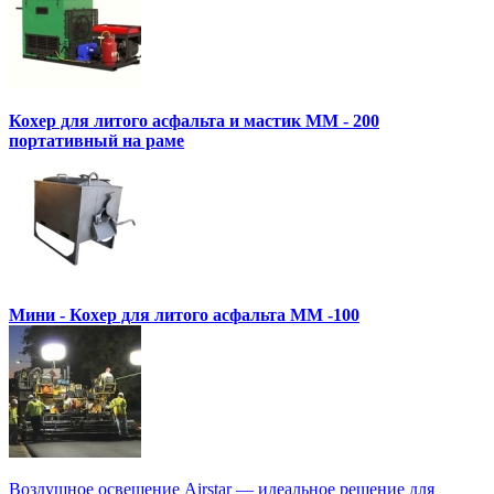
Кохер для литого асфальта и мастик MM - 200
портативный на раме
Мини - Кохер для литого асфальта MM -100
Воздушное освещение Airstar — идеальное решение для