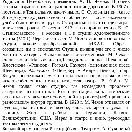
Родился в Петербурге, племянник А. П. Чехова. В очень
раннем возрасте проявил разносторонние дарования. В 1907 г.
поступил в Театральную школу им. А. С. Суворина при театре
Литературно-художественного общества. После окончания
учебы был принят в труппу Суворинского театра, где сыграл
множество ролей. С осени 1912 г. по приглашению К. С.
Станиславского – в Москве, в 1-й студии Художественного
театра (МХТ). Через десять лет М. Чехов становится во главе
студии, вскоре преобразованной в МХАТ-2. Образы,
созданные им в спектаклях Студии, выдвинули его в число
маститых актеров. Выдающимися достижениями М. Чехова
стали роли Мальволио («Двенадцатая ночь» Шекспира),
Хлестакова («Ревизор» Гоголя), Гамлета (одноименная пьеса
Шекспира), Аблеухова («Петербург» Андрея Белого) и др.
Будучи последователем Станиславского, он в то же время
искал собственные пути в искусстве театра. В 1918 г. М.
Чехов создал свою студию, где исследовал проблемы
актерской психотехники. Его ориентация на классический
репертуар и увлечение новомодной антропософией привели к
разногласиям внутри труппы. В 1928 г. М. Чехов отказался от
руководства театром и вскоре, опасаясь ареста, уехал за
границу. Жил и работал в Германии, Латвии,
Великобритании, США. Играл в театре и кино, руководил
театральными студиями.
Большой драматический театр (бывш. Театр им. А. Суворина)