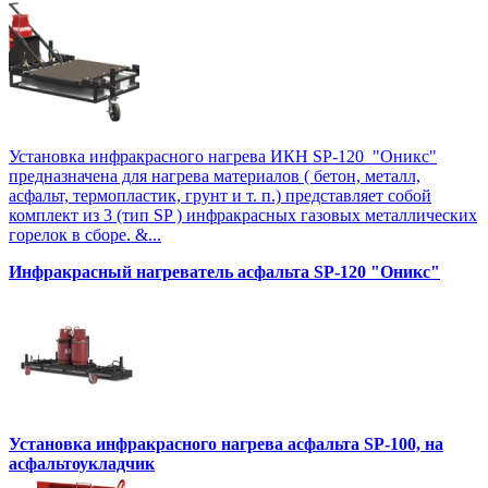
Установка инфракрасного нагрева ИКН SP-120 "Оникс"
предназначена для нагрева материалов ( бетон, металл,
асфальт, термопластик, грунт и т. п.) представляет собой
комплект из 3 (тип SP ) инфракрасных газовых металлических
горелок в сборе. &...
Инфракрасный нагреватель асфальта SP-120 "Оникс"
Установка инфракрасного нагрева асфальта SP-100, на
асфальтоукладчик