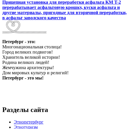
Прицепная установка для переработки асфальта KM T-2
перерабатывает асфальтовую крошку, куски асфальта и
другие материалы, пригодные для вторичной переработки,
в асфальт заводского качества
Петербург - это:
Многонациональная столица!
Город великих подвигов!
Хранитель великой истории!
Родина великих людей!
Жемчужина архитектуры!
Дом мировых культур и религий!
Петербург - это мы!
Разделы сайта
Этнопетербург
Этнотуризм