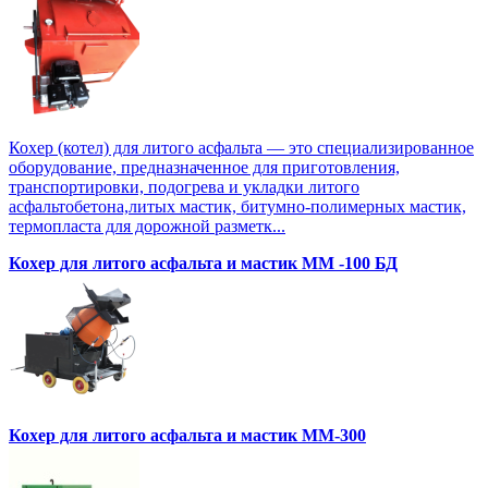
Кохер (котел) для литого асфальта — это специализированное
оборудование, предназначенное для приготовления,
транспортировки, подогрева и укладки литого
асфальтобетона,литых мастик, битумно-полимерных мастик,
термопласта для дорожной разметк...
Кохер для литого асфальта и мастик MM -100 БД
Кохер для литого асфальта и мастик MM-300