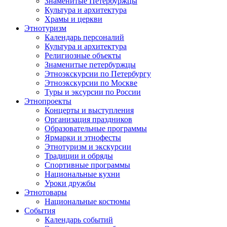
Знаменитые Петербуржцы
Культура и архитектура
Храмы и церкви
Этнотуризм
Календарь персоналий
Культура и архитектура
Религиозные объекты
Знаменитые петербуржцы
Этноэкскурсии по Петербургу
Этноэкскурсии по Москве
Туры и эксурсии по России
Этнопроекты
Концерты и выступления
Организация праздников
Образовательные программы
Ярмарки и этнофесты
Этнотуризм и экскурсии
Традиции и обряды
Спортивные программы
Национальные кухни
Уроки дружбы
Этнотовары
Национальные костюмы
События
Календарь событий