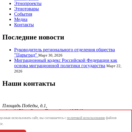
Этнопроекты
Этнотовары
События
Медиа
Контакты
Последние новости
Руководитель регионального отделения общества
"Царьград"
Март 30, 2026
Миграционный кодекс Российской Федерации как
основа миграционной политики государства
Март 22,
2026
Наши контакты
Площадь Победы, д.1,
офис 0176, г. Санкт-Петербург, 196240
тел./факс.:+7 904 856-09-12;
олжая использовать сайт, вы соглашаетесь с
политикой использования
файлов
E-mail:
info@ethnopetersburg.ru
ie.
АОММО