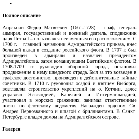
Полное описание
Апраксин Федор Матвеевич (1661-1728) – граф, генерал-
адмирал, государственный и военный деятель, сподвижник
царя Петра I – пользовался неизменным его расположением. С
1700 г. – главный начальник Адмиралтейского приказа, внес
большой вклад в создание российского флота. В 1707 г. был
произведен в адмиралы и назначен президентом
Адмиралтейства, затем командующим Балтийским флотом. В
1708-1709 гг. руководил обороной города, остановил
продвижение к нему шведского отряда. Был за это возведен в
графское достоинство, произведен в действительные тайные
советники. В 1710 г. руководил осадой и взятием Выборга,
возглавлял строительство укреплений на о. Котлин, далее
управлял Эстляндией, Карелией и Ингерманландией,
участвовал в морских сражениях, занимал ответственные
посты по флотскому ведомству. Награжден орденом Св.
Андрея Первозванного и шпагой с бриллиантами. В Санкт-
Петербурге владел домом на Адмиралтейском острове.
Галерея