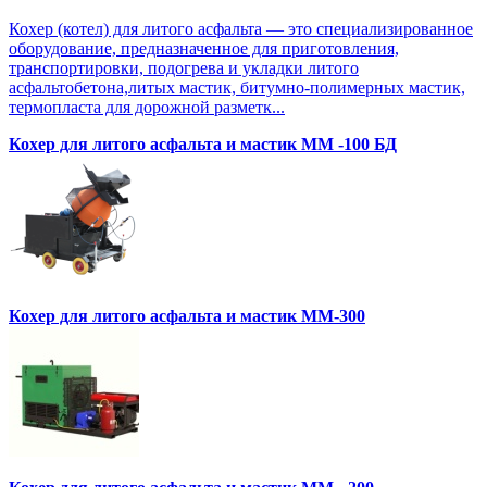
Кохер (котел) для литого асфальта — это специализированное
оборудование, предназначенное для приготовления,
транспортировки, подогрева и укладки литого
асфальтобетона,литых мастик, битумно-полимерных мастик,
термопласта для дорожной разметк...
Кохер для литого асфальта и мастик MM -100 БД
Кохер для литого асфальта и мастик MM-300