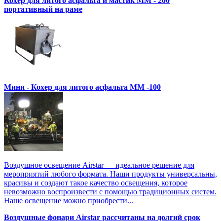
Кохер для литого асфальта и мастик MM - 200
портативный на раме
Мини - Кохер для литого асфальта MM -100
Воздушное освещение Airstar — идеальное решение для
мероприятий любого формата. Наши продукты универсальны,
красивы и создают такое качество освещения, которое
невозможно воспроизвести с помощью традиционных систем.
Наше освещение можно приобрести...
Воздушные фонари Airstar рассчитаны на долгий срок