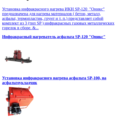
Установка инфракрасного нагрева ИКН SP-120 "Оникс"
предназначена для нагрева материалов ( бетон, металл,
асфальт, термопластик, грунт и т. п.) представляет собой
комплект из 3 (тип SP ) инфракрасных газовых металлических
горелок в сборе. &...
Инфракрасный нагреватель асфальта SP-120 "Оникс"
Установка инфракрасного нагрева асфальта SP-100, на
асфальтоукладчик