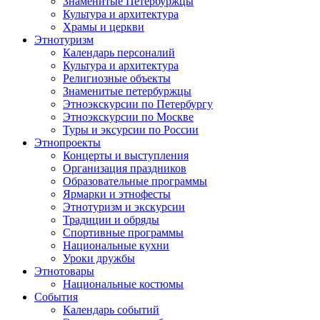
Знаменитые Петербуржцы
Культура и архитектура
Храмы и церкви
Этнотуризм
Календарь персоналий
Культура и архитектура
Религиозные объекты
Знаменитые петербуржцы
Этноэкскурсии по Петербургу
Этноэкскурсии по Москве
Туры и эксурсии по России
Этнопроекты
Концерты и выступления
Организация праздников
Образовательные программы
Ярмарки и этнофесты
Этнотуризм и экскурсии
Традиции и обряды
Спортивные программы
Национальные кухни
Уроки дружбы
Этнотовары
Национальные костюмы
События
Календарь событий