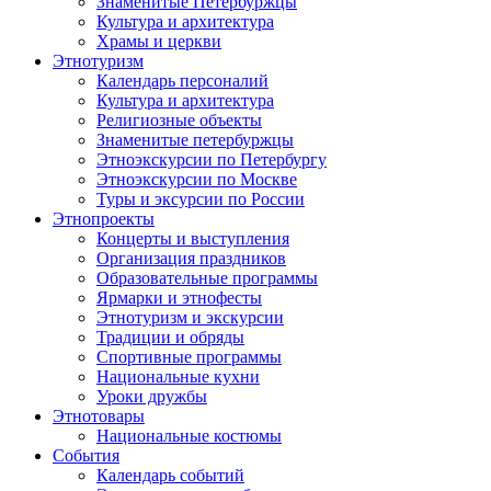
Знаменитые Петербуржцы
Культура и архитектура
Храмы и церкви
Этнотуризм
Календарь персоналий
Культура и архитектура
Религиозные объекты
Знаменитые петербуржцы
Этноэкскурсии по Петербургу
Этноэкскурсии по Москве
Туры и эксурсии по России
Этнопроекты
Концерты и выступления
Организация праздников
Образовательные программы
Ярмарки и этнофесты
Этнотуризм и экскурсии
Традиции и обряды
Спортивные программы
Национальные кухни
Уроки дружбы
Этнотовары
Национальные костюмы
События
Календарь событий