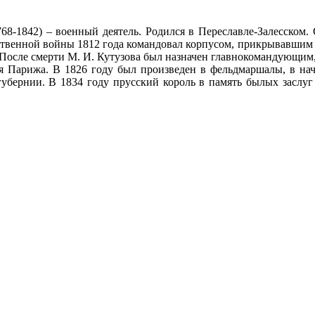
-1842) – военный деятель. Родился в Переславле-Залесском. 
ственной войны 1812 года командовал корпусом, прикрывавшим 
осле смерти М. И. Кутузова был назначен главнокомандующим, 
ия Парижа. В 1826 году был произведен в фельдмаршалы, в на
губернии. В 1834 году прусский король в память былых заслуг