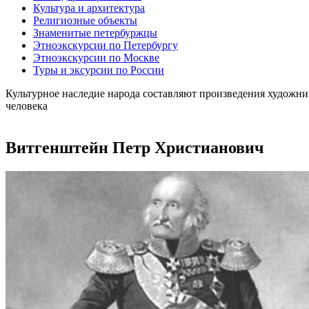
Культура и архитектура
Религиозные объекты
Знаменитые петербуржцы
Этноэкскурсии по Петербургу
Этноэкскурсии по Москве
Туры и эксурсии по России
Культурное наследие народа составляют произведения художни
человека
Витгенштейн Петр Христианович