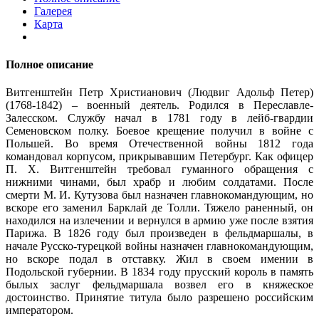
Галерея
Карта
Полное описание
Витгенштейн Петр Христианович (Людвиг Адольф Петер)
(1768-1842) – военный деятель. Родился в Переславле-
Залесском. Службу начал в 1781 году в лейб-гвардии
Семеновском полку. Боевое крещение получил в войне с
Польшей. Во время Отечественной войны 1812 года
командовал корпусом, прикрывавшим Петербург. Как офицер
П. Х. Витгенштейн требовал гуманного обращения с
нижними чинами, был храбр и любим солдатами. После
смерти М. И. Кутузова был назначен главнокомандующим, но
вскоре его заменил Барклай де Толли. Тяжело раненный, он
находился на излечении и вернулся в армию уже после взятия
Парижа. В 1826 году был произведен в фельдмаршалы, в
начале Русско-турецкой войны назначен главнокомандующим,
но вскоре подал в отставку. Жил в своем имении в
Подольской губернии. В 1834 году прусский король в память
былых заслуг фельдмаршала возвел его в княжеское
достоинство. Принятие титула было разрешено российским
императором.