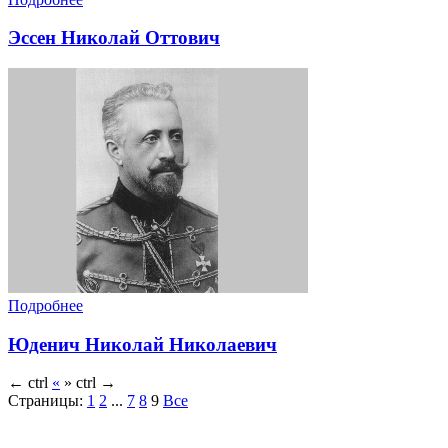
Эссен Николай Оттович
Подробнее
Юденич Николай Николаевич
←
ctrl
«
»
ctrl
→
Страницы:
1
2
...
7
8
9
Все