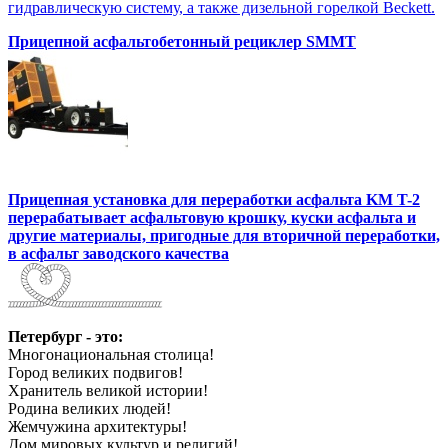
гидравлическую систему, а также дизельной горелкой Beckett.
Прицепной асфальтобетонный рециклер SMMT
Прицепная установка для переработки асфальта KM T-2
перерабатывает асфальтовую крошку, куски асфальта и
другие материалы, пригодные для вторичной переработки,
в асфальт заводского качества
Петербург - это:
Многонациональная столица!
Город великих подвигов!
Хранитель великой истории!
Родина великих людей!
Жемчужина архитектуры!
Дом мировых культур и религий!