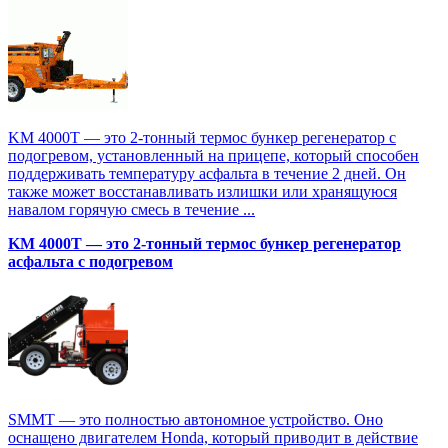
KM 4000T — это 2-тонный термос бункер регенератор с
подогревом, установленный на прицепе, который способен
поддерживать температуру асфальта в течение 2 дней. Он
также может восстанавливать излишки или хранящуюся
навалом горячую смесь в течение ...
KM 4000T — это 2-тонный термос бункер регенератор
асфальта с подогревом
SMMT — это полностью автономное устройство. Оно
оснащено двигателем Honda, который приводит в действие