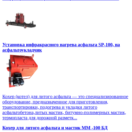
Установка инфракрасного нагрева асфальта SP-100, на
асфальтоукладчик
Кохер (котел) для литого асфальта — это специализированное
оборудование, предназначенное для приготовления,
транспортировки, подогрева и укладки литого
асфальтобетона,литых мастик, битумно-полимерных мастик,
термопласта для дорожной разметк...
Кохер для литого асфальта и мастик MM -100 БД