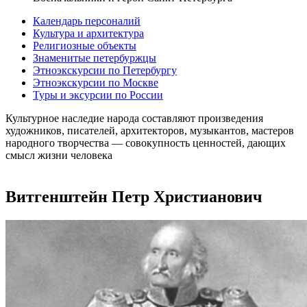
Календарь персоналий
Культура и архитектура
Религиозные объекты
Знаменитые петербуржцы
Этноэкскурсии по Петербургу
Этноэкскурсии по Москве
Туры и эксурсии по России
Культурное наследие народа составляют произведения
художников, писателей, архитекторов, музыкантов, мастеров
народного творчества ― совокупность ценностей, дающих
смысл жизни человека
Витгенштейн Петр Христианович