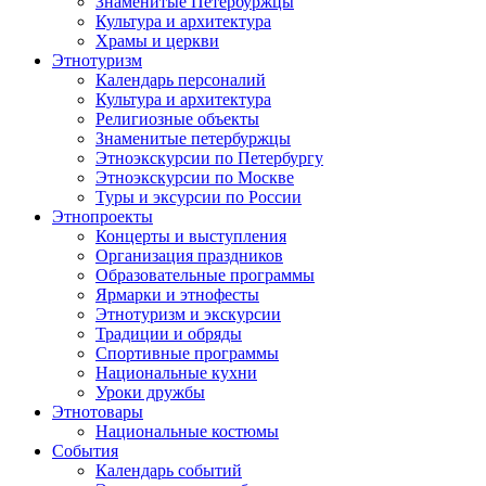
Знаменитые Петербуржцы
Культура и архитектура
Храмы и церкви
Этнотуризм
Календарь персоналий
Культура и архитектура
Религиозные объекты
Знаменитые петербуржцы
Этноэкскурсии по Петербургу
Этноэкскурсии по Москве
Туры и эксурсии по России
Этнопроекты
Концерты и выступления
Организация праздников
Образовательные программы
Ярмарки и этнофесты
Этнотуризм и экскурсии
Традиции и обряды
Спортивные программы
Национальные кухни
Уроки дружбы
Этнотовары
Национальные костюмы
События
Календарь событий