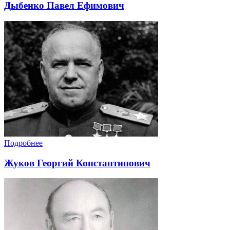
Дыбенко Павел Ефимович
Подробнее
Жуков Георгий Константинович