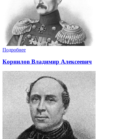
Подробнее
Кoрнилoв Влaдимир Aлeкceeвич