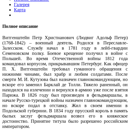
Галерея
Карта
Полное описание
Витгенштейн Петр Христианович (Людвиг Адольф Петер)
(1768-1842) – военный деятель. Родился в Переславле-
Залесском. Службу начал в 1781 году в лейб-гвардии
Семеновском полку. Боевое крещение получил в войне с
Польшей. Во время Отечественной войны 1812 года
командовал корпусом, прикрывавшим Петербург. Как офицер
П. Х. Витгенштейн требовал гуманного обращения с
нижними чинами, был храбр и любим солдатами. После
смерти М. И. Кутузова был назначен главнокомандующим, но
вскоре его заменил Барклай де Толли. Тяжело раненный, он
находился на излечении и вернулся в армию уже после взятия
Парижа. В 1826 году был произведен в фельдмаршалы, в
начале Русско-турецкой войны назначен главнокомандующим,
но вскоре подал в отставку. Жил в своем имении в
Подольской губернии. В 1834 году прусский король в память
былых заслуг фельдмаршала возвел его в княжеское
достоинство. Принятие титула было разрешено российским
императором.