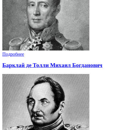
Подробнее
Барклай де Толли Михаил Богданович