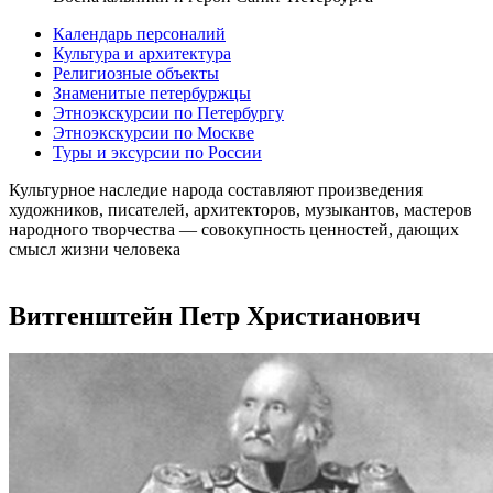
Календарь персоналий
Культура и архитектура
Религиозные объекты
Знаменитые петербуржцы
Этноэкскурсии по Петербургу
Этноэкскурсии по Москве
Туры и эксурсии по России
Культурное наследие народа составляют произведения
художников, писателей, архитекторов, музыкантов, мастеров
народного творчества ― совокупность ценностей, дающих
смысл жизни человека
Витгенштейн Петр Христианович