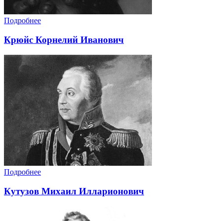
Подробнее
Крюйс Корнелий Иванович
Подробнее
Кутузов Михаил Илларионович