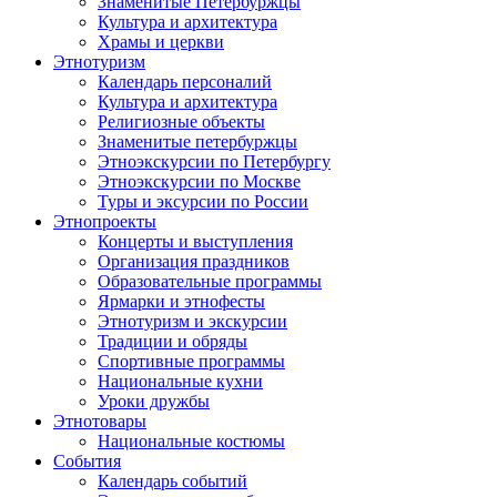
Знаменитые Петербуржцы
Культура и архитектура
Храмы и церкви
Этнотуризм
Календарь персоналий
Культура и архитектура
Религиозные объекты
Знаменитые петербуржцы
Этноэкскурсии по Петербургу
Этноэкскурсии по Москве
Туры и эксурсии по России
Этнопроекты
Концерты и выступления
Организация праздников
Образовательные программы
Ярмарки и этнофесты
Этнотуризм и экскурсии
Традиции и обряды
Спортивные программы
Национальные кухни
Уроки дружбы
Этнотовары
Национальные костюмы
События
Календарь событий