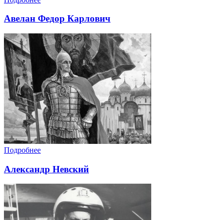
Авелан Федор Карлович
Подробнее
Александр Невский