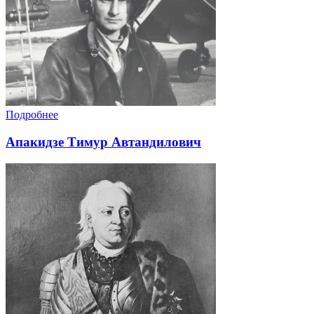
Подробнее
Апакидзе Тимур Автандилович