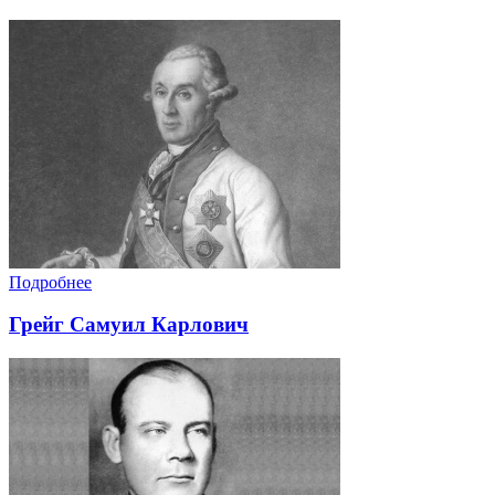
Подробнее
Грейг Самуил Карлович