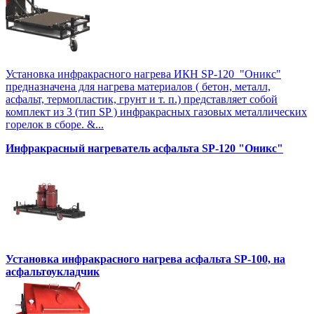
Установка инфракрасного нагрева ИКН SP-120 "Оникс"
предназначена для нагрева материалов ( бетон, металл,
асфальт, термопластик, грунт и т. п.) представляет собой
комплект из 3 (тип SP ) инфракрасных газовых металлических
горелок в сборе. &...
Инфракрасный нагреватель асфальта SP-120 "Оникс"
Установка инфракрасного нагрева асфальта SP-100, на
асфальтоукладчик