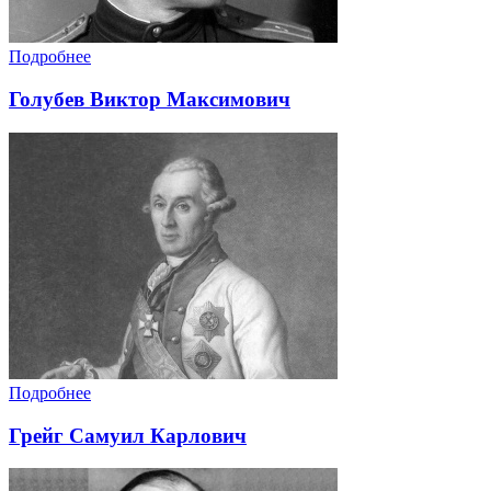
Подробнее
Голубев Виктор Максимович
Подробнее
Грейг Самуил Карлович