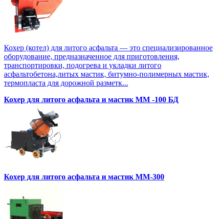
Кохер (котел) для литого асфальта — это специализированное
оборудование, предназначенное для приготовления,
транспортировки, подогрева и укладки литого
асфальтобетона,литых мастик, битумно-полимерных мастик,
термопласта для дорожной разметк...
Кохер для литого асфальта и мастик MM -100 БД
Кохер для литого асфальта и мастик MM-300