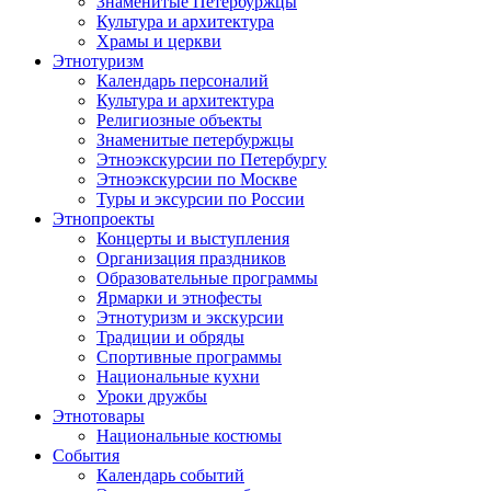
Знаменитые Петербуржцы
Культура и архитектура
Храмы и церкви
Этнотуризм
Календарь персоналий
Культура и архитектура
Религиозные объекты
Знаменитые петербуржцы
Этноэкскурсии по Петербургу
Этноэкскурсии по Москве
Туры и эксурсии по России
Этнопроекты
Концерты и выступления
Организация праздников
Образовательные программы
Ярмарки и этнофесты
Этнотуризм и экскурсии
Традиции и обряды
Спортивные программы
Национальные кухни
Уроки дружбы
Этнотовары
Национальные костюмы
События
Календарь событий