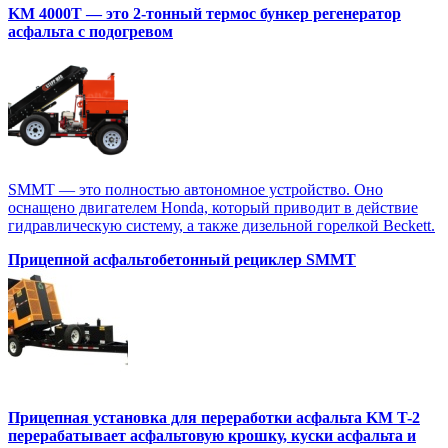
KM 4000T — это 2-тонный термос бункер регенератор
асфальта с подогревом
SMMT — это полностью автономное устройство. Оно
оснащено двигателем Honda, который приводит в действие
гидравлическую систему, а также дизельной горелкой Beckett.
Прицепной асфальтобетонный рециклер SMMT
Прицепная установка для переработки асфальта KM T-2
перерабатывает асфальтовую крошку, куски асфальта и