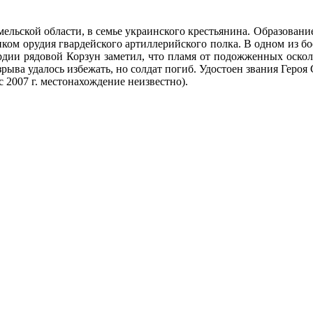
мельской области, в семье украинского крестьянина. Образование 
м орудия гвардейского артиллерийского полка. В одном из боев
рдии рядовой Корзун заметил, что пламя от подожженных оскол
зрыва удалось избежать, но солдат погиб. Удостоен звания Героя
с 2007 г. местонахождение неизвестно).