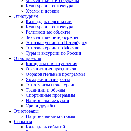
Знаменитые Петербуржцы
Культура и архитектура
Храмы и церкви
Этнотуризм
Календарь персоналий
Культура и архитектура
Религиозные объекты
Знаменитые петербуржцы
Этноэкскурсии по Петербургу
Этноэкскурсии по Москве
Туры и эксурсии по России
Этнопроекты
Концерты и выступления
Организация праздников
Образовательные программы
Ярмарки и этнофесты
Этнотуризм и экскурсии
Традиции и обряды
Спортивные программы
Национальные кухни
Уроки дружбы
Этнотовары
Национальные костюмы
События
Календарь событий