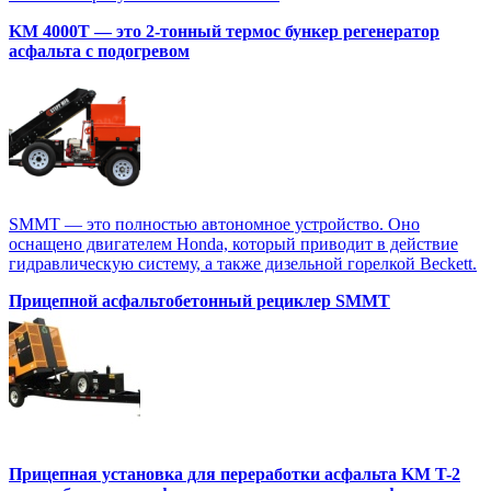
KM 4000T — это 2-тонный термос бункер регенератор
асфальта с подогревом
SMMT — это полностью автономное устройство. Оно
оснащено двигателем Honda, который приводит в действие
гидравлическую систему, а также дизельной горелкой Beckett.
Прицепной асфальтобетонный рециклер SMMT
Прицепная установка для переработки асфальта KM T-2