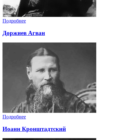
Подробнее
Доржиев Агван
Подробнее
Иоанн Кронштадтский