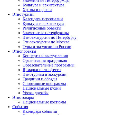
Знаменитые Петербуржцы
Культура и архитектура
Храмы и церкви
Этнотуризм
Календарь персоналий
Культура и архитектура
Религиозные объекты
Знаменитые петербуржцы
Этноэкскурсии по Петербургу
Этноэкскурсии по Москве
Туры и эксурсии по России
Этнопроекты
Концерты и выступления
Организация праздников
Образовательные программы
Ярмарки и этнофесты
Этнотуризм и экскурсии
Традиции и обряды
Спортивные программы
Национальные кухни
Уроки дружбы
Этнотовары
Национальные костюмы
События
Календарь событий