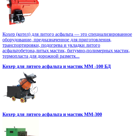
Кохер (котел) для литого асфальта — это специализированное
оборудование, предназначенное для приготовления,
транспортировки, подогрева и укладки литого
асфальтобетона,литых мастик, битумно-полимерных мастик,
термопласта для дорожной разметк...
Кохер для литого асфальта и мастик MM -100 БД
Кохер для литого асфальта и мастик MM-300