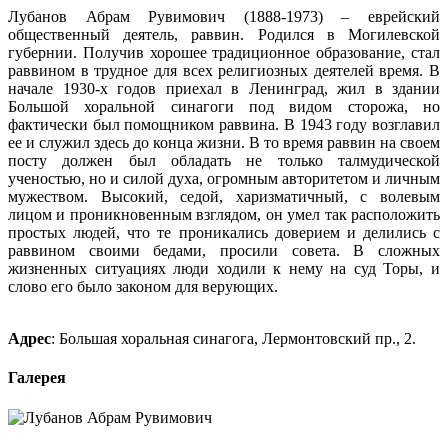
Лубанов Абрам Рувимович (1888-1973) – еврейский
общественный деятель, раввин. Родился в Могилевской
губернии. Получив хорошее традиционное образование, стал
раввином в трудное для всех религиозных деятелей время. В
начале 1930-х годов приехал в Ленинград, жил в здании
Большой хоральной синагоги под видом сторожа, но
фактически был помощником раввина. В 1943 году возглавил
ее и служил здесь до конца жизни. В то время раввин на своем
посту должен был обладать не только талмудической
ученостью, но и силой духа, огромным авторитетом и личным
мужеством. Высокий, седой, харизматичный, с волевым
лицом и проникновенным взглядом, он умел так расположить
простых людей, что те проникались доверием и делились с
раввином своими бедами, просили совета. В сложных
жизненных ситуациях люди ходили к нему на суд Торы, и
слово его было законом для верующих.
Адрес
: Большая хоральная синагога, Лермонтовский пр., 2.
Галерея