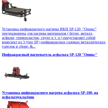
Установка инфракрасного нагрева ИКН SP-120 "Оникс"
предназначена для нагрева материалов ( бетон, металл,
асфальт, термопластик, грунт и т. п.) представляет собой
комплект из 3 (тип SP ) инфракрасных газовых металлических
горелок в сборе. &...
Инфракрасный нагреватель асфальта SP-120 "Оникс"
Установка инфракрасного нагрева асфальта SP-100, на
асфальтоукладчик