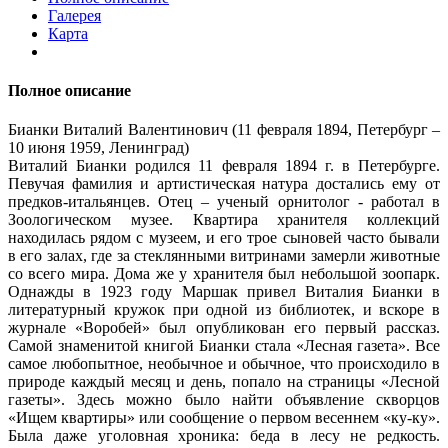
Галерея
Карта
Полное описание
Бианки Виталий Валентинович (11 февраля 1894, Петербург –
10 июня 1959, Ленинград)
Виталий Бианки родился 11 февраля 1894 г. в Петербурге.
Певучая фамилия и артистическая натура достались ему от
предков-итальянцев. Отец – ученый орнитолог - работал в
Зоологическом музее. Квартира хранителя коллекций
находилась рядом с музеем, и его трое сыновей часто бывали
в его залах, где за стеклянными витринами замерли животные
со всего мира. Дома же у хранителя был небольшой зоопарк.
Однажды в 1923 году Маршак привел Виталия Бианки в
литературный кружок при одной из библиотек, и вскоре в
журнале «Воробей» был опубликован его первый рассказ.
Самой знаменитой книгой Бианки стала «Лесная газета». Все
самое любопытное, необычное и обычное, что происходило в
природе каждый месяц и день, попало на страницы «Лесной
газеты». Здесь можно было найти объявление скворцов
«Ищем квартиры» или сообщение о первом весеннем «ку-ку».
Была даже уголовная хроника: беда в лесу не редкость.