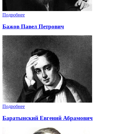
Подробнее
Бажов Павел Петрович
Подробнее
Баратынский Евгений Абрамович