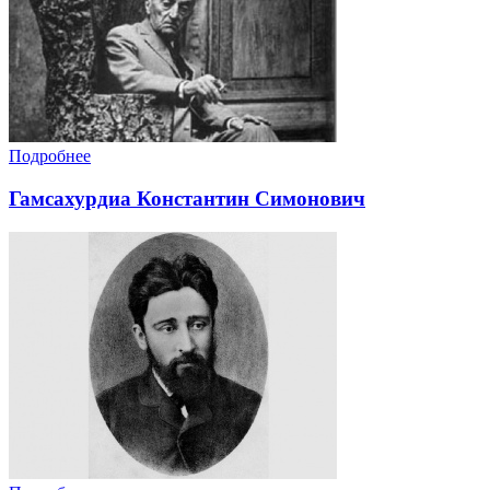
Подробнее
Гамсахурдиа Константин Симонович