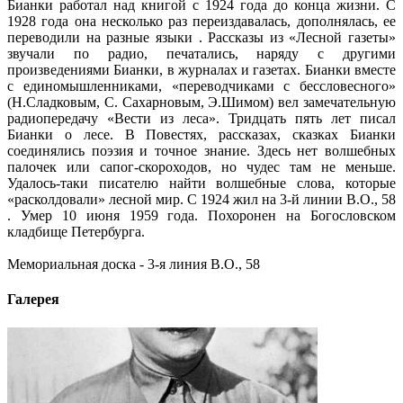
Бианки работал над книгой с 1924 года до конца жизни. С
1928 года она несколько раз переиздавалась, дополнялась, ее
переводили на разные языки . Рассказы из «Лесной газеты»
звучали по радио, печатались, наряду с другими
произведениями Бианки, в журналах и газетах. Бианки вместе
с единомышленниками, «переводчиками с бессловесного»
(Н.Сладковым, С. Сахарновым, Э.Шимом) вел замечательную
радиопередачу «Вести из леса». Тридцать пять лет писал
Бианки о лесе. В Повестях, рассказах, сказках Бианки
соединялись поэзия и точное знание. Здесь нет волшебных
палочек или сапог-скороходов, но чудес там не меньше.
Удалось-таки писателю найти волшебные слова, которые
«расколдовали» лесной мир. С 1924 жил на 3-й линии В.О., 58
. Умер 10 июня 1959 года. Похоронен на Богословском
кладбище Петербурга.
Мемориальная доска - 3-я линия В.О., 58
Галерея