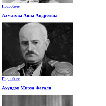
Подробнее
Ахматова Анна Андреевна
Подробнее
Ахундов Мирза Фатали