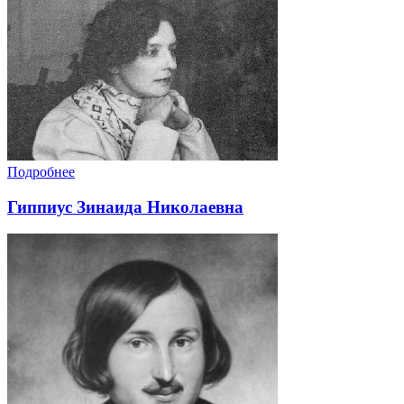
Подробнее
Гиппиус Зинаида Николаевна