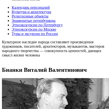
Календарь персоналий
Культура и архитектура
Религиозные объекты
Знаменитые петербуржцы
Этноэкскурсии по Петербургу
Этноэкскурсии по Москве
Туры и эксурсии по России
Культурное наследие народа составляют произведения
художников, писателей, архитекторов, музыкантов, мастеров
народного творчества ― совокупность ценностей, дающих
смысл жизни человека
Бианки Виталий Валентинович