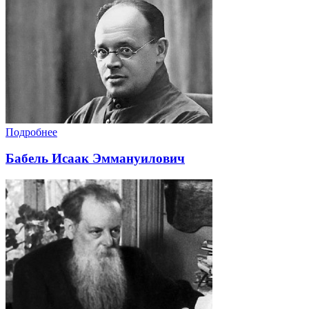
Подробнее
Бабель Исаак Эммануилович