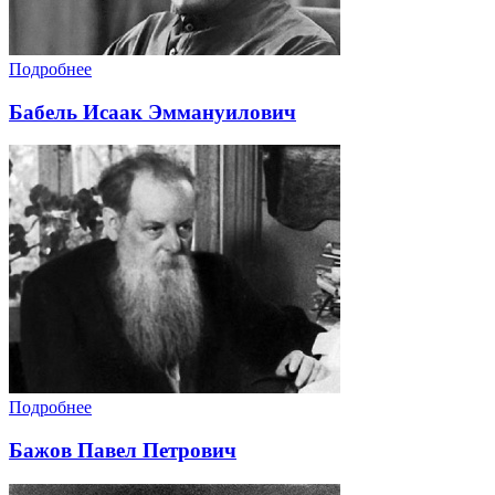
Подробнее
Бабель Исаак Эммануилович
Подробнее
Бажов Павел Петрович