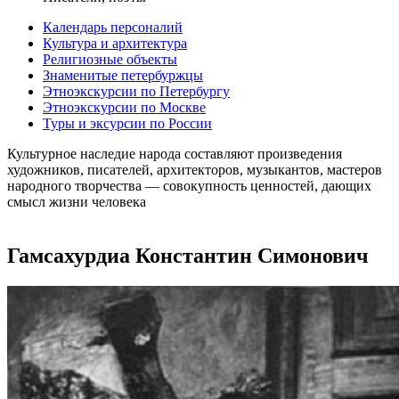
Календарь персоналий
Культура и архитектура
Религиозные объекты
Знаменитые петербуржцы
Этноэкскурсии по Петербургу
Этноэкскурсии по Москве
Туры и эксурсии по России
Культурное наследие народа составляют произведения
художников, писателей, архитекторов, музыкантов, мастеров
народного творчества ― совокупность ценностей, дающих
смысл жизни человека
Гамсахурдиа Константин Симонович