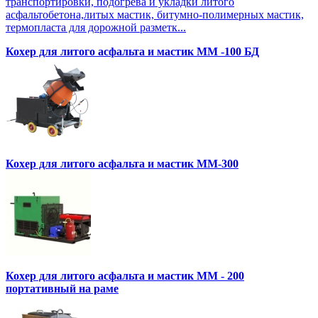
транспортировки, подогрева и укладки литого
асфальтобетона,литых мастик, битумно-полимерных мастик,
термопласта для дорожной разметк...
Кохер для литого асфальта и мастик MM -100 БД
Кохер для литого асфальта и мастик MM-300
Кохер для литого асфальта и мастик MM - 200
портативный на раме