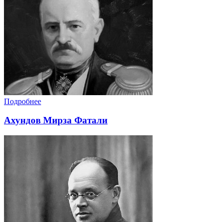
Подробнее
Ахундов Мирза Фатали