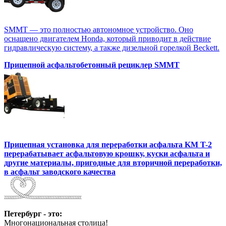
SMMT — это полностью автономное устройство. Оно
оснащено двигателем Honda, который приводит в действие
гидравлическую систему, а также дизельной горелкой Beckett.
Прицепной асфальтобетонный рециклер SMMT
Прицепная установка для переработки асфальта KM T-2
перерабатывает асфальтовую крошку, куски асфальта и
другие материалы, пригодные для вторичной переработки,
в асфальт заводского качества
Петербург - это:
Многонациональная столица!