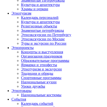
Знаменитые Петербуржцы
Культура и архитектура
Храмы и церкви
Этнотуризм
Календарь персоналий
Культура и архитектура
Религиозные объекты
Знаменитые петербуржцы
Этноэкскурсии по Петербургу
Этноэкскурсии по Москве
Туры и эксурсии по России
Этнопроекты
Концерты и выступления
Организация праздников
Образовательные программы
Ярмарки и этнофесты
Этнотуризм и экскурсии
Традиции и обряды
Спортивные программы
Национальные кухни
Уроки дружбы
Этнотовары
Национальные костюмы
События
Календарь событий