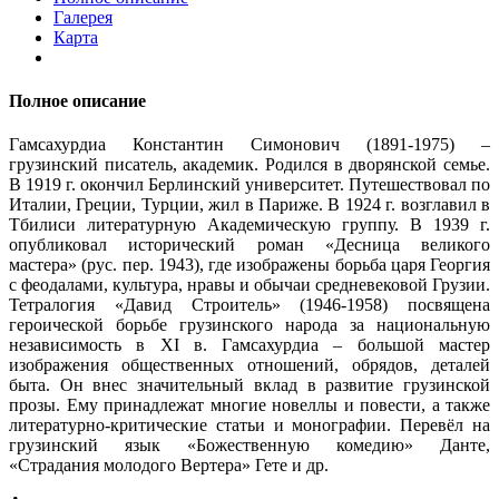
Галерея
Карта
Полное описание
Гамсахурдиа Константин Симонович (1891-1975) –
грузинский писатель, академик. Родился в дворянской семье.
В 1919 г. окончил Берлинский университет. Путешествовал по
Италии, Греции, Турции, жил в Париже. В 1924 г. возглавил в
Тбилиси литературную Академическую группу. В 1939 г.
опубликовал исторический роман «Десница великого
мастера» (рус. пер. 1943), где изображены борьба царя Георгия
с феодалами, культура, нравы и обычаи средневековой Грузии.
Тетралогия «Давид Строитель» (1946-1958) посвящена
героической борьбе грузинского народа за национальную
независимость в XI в. Гамсахурдиа – большой мастер
изображения общественных отношений, обрядов, деталей
быта. Он внес значительный вклад в развитие грузинской
прозы. Ему принадлежат многие новеллы и повести, а также
литературно-критические статьи и монографии. Перевёл на
грузинский язык «Божественную комедию» Данте,
«Страдания молодого Вертера» Гете и др.