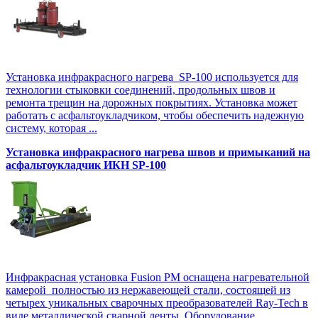
Установка инфракрасного нагрева SP-100 используется для
технологии стыковки соединений, продольных швов и
ремонта трещин на дорожных покрытиях. Установка может
работать с асфальтоукладчиком, чтобы обеспечить надежную
систему, которая ...
Установка инфракрасного нагрева швов и примыканий на
асфальтоукладчик ИКН SP-100
Инфракрасная установка Fusion PM оснащена нагревательной
камерой полностью из нержавеющей стали, состоящей из
четырех уникальных сварочных преобразователей Ray-Tech в
виде металлической сварной ленты. Оборудование