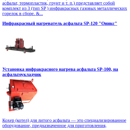
асфальт, термопластик, грунт и т. п.) представляет собой
комплект из 3 (тип SP ) инфракрасных газовых металлических
горелок в сборе. &...
Инфракрасный нагреватель асфальта SP-120 "Оникс"
Установка инфракрасного нагрева асфальта SP-100, на
асфальтоукладчик
Кохер (котел) для литого асфальта — это специализированное
оборудование, предназначенное для приготовления,