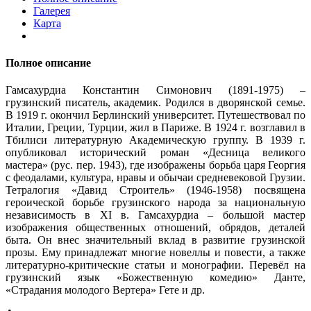
Галерея
Карта
Полное описание
Гамсахурдиа Константин Симонович (1891-1975) –
грузинский писатель, академик. Родился в дворянской семье.
В 1919 г. окончил Берлинский университет. Путешествовал по
Италии, Греции, Турции, жил в Париже. В 1924 г. возглавил в
Тбилиси литературную Академическую группу. В 1939 г.
опубликовал исторический роман «Десница великого
мастера» (рус. пер. 1943), где изображены борьба царя Георгия
с феодалами, культура, нравы и обычаи средневековой Грузии.
Тетралогия «Давид Строитель» (1946-1958) посвящена
героической борьбе грузинского народа за национальную
независимость в XI в. Гамсахурдиа – большой мастер
изображения общественных отношений, обрядов, деталей
быта. Он внес значительный вклад в развитие грузинской
прозы. Ему принадлежат многие новеллы и повести, а также
литературно-критические статьи и монографии. Перевёл на
грузинский язык «Божественную комедию» Данте,
«Страдания молодого Вертера» Гете и др.