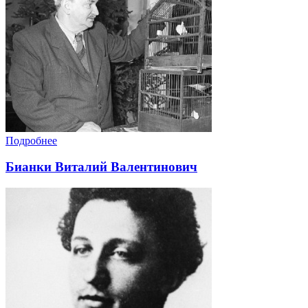
Подробнее
Бианки Виталий Валентинович