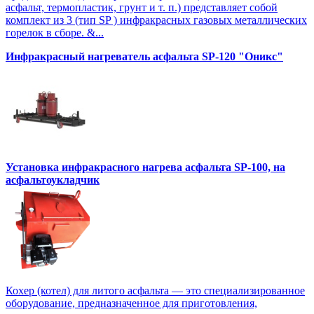
асфальт, термопластик, грунт и т. п.) представляет собой
комплект из 3 (тип SP ) инфракрасных газовых металлических
горелок в сборе. &...
Инфракрасный нагреватель асфальта SP-120 "Оникс"
Установка инфракрасного нагрева асфальта SP-100, на
асфальтоукладчик
Кохер (котел) для литого асфальта — это специализированное
оборудование, предназначенное для приготовления,