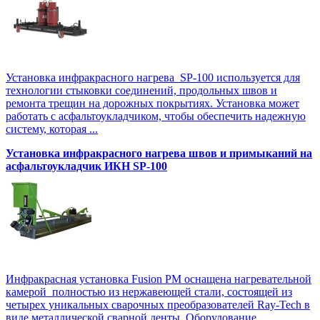
Установка инфракрасного нагрева SP-100 используется для
технологии стыковки соединений, продольных швов и
ремонта трещин на дорожных покрытиях. Установка может
работать с асфальтоукладчиком, чтобы обеспечить надежную
систему, которая ...
Установка инфракрасного нагрева швов и примыканий на
асфальтоукладчик ИКН SP-100
Инфракрасная установка Fusion PM оснащена нагревательной
камерой полностью из нержавеющей стали, состоящей из
четырех уникальных сварочных преобразователей Ray-Tech в
виде металлической сварной ленты. Оборудование