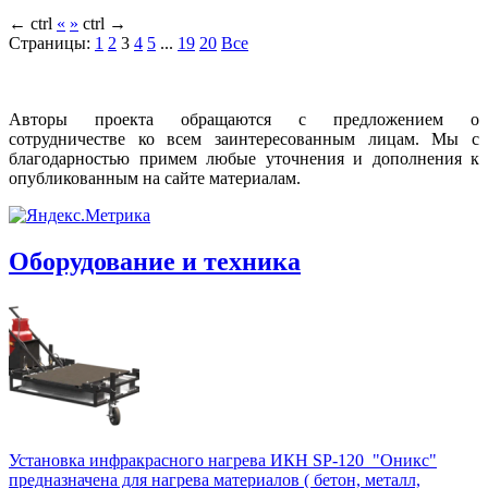
←
ctrl
«
»
ctrl
→
Страницы:
1
2
3
4
5
...
19
20
Все
Авторы проекта обращаются с предложением о
сотрудничестве ко всем заинтересованным лицам. Мы с
благодарностью примем любые уточнения и дополнения к
опубликованным на сайте материалам.
Оборудование и техника
Установка инфракрасного нагрева ИКН SP-120 "Оникс"
предназначена для нагрева материалов ( бетон, металл,