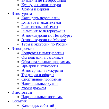
Знаменитые Петербуржцы
Культура и архитектура
Храмы и церкви
Этнотуризм
Календарь персоналий
Культура и архитектура
Религиозные объекты
Знаменитые петербуржцы
Этноэкскурсии по Петербургу
Этноэкскурсии по Москве
Туры и эксурсии по России
Этнопроекты
Концерты и выступления
Организация праздников
Образовательные программы
Ярмарки и этнофесты
Этнотуризм и экскурсии
Традиции и обряды
Спортивные программы
Национальные кухни
Уроки дружбы
Этнотовары
Национальные костюмы
События
Календарь событий