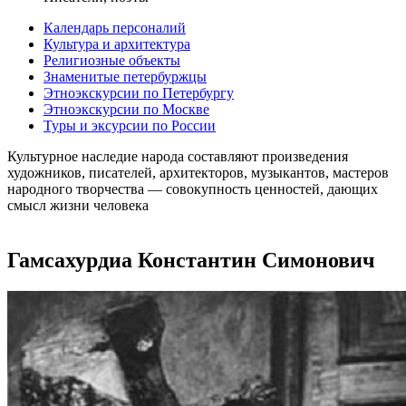
Календарь персоналий
Культура и архитектура
Религиозные объекты
Знаменитые петербуржцы
Этноэкскурсии по Петербургу
Этноэкскурсии по Москве
Туры и эксурсии по России
Культурное наследие народа составляют произведения
художников, писателей, архитекторов, музыкантов, мастеров
народного творчества ― совокупность ценностей, дающих
смысл жизни человека
Гамсахурдиа Константин Симонович