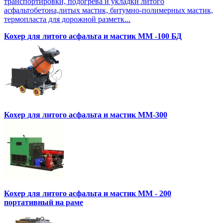
транспортировки, подогрева и укладки литого
асфальтобетона,литых мастик, битумно-полимерных мастик,
термопласта для дорожной разметк...
Кохер для литого асфальта и мастик MM -100 БД
Кохер для литого асфальта и мастик MM-300
Кохер для литого асфальта и мастик MM - 200
портативный на раме