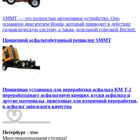
SMMT — это полностью автономное устройство. Оно
оснащено двигателем Honda, который приводит в действие
гидравлическую систему, а также дизельной горелкой Beckett.
Прицепной асфальтобетонный рециклер SMMT
Прицепная установка для переработки асфальта KM T-2
перерабатывает асфальтовую крошку, куски асфальта и
другие материалы, пригодные для вторичной переработки,
в асфальт заводского качества
Петербург - это:
Многонациональная столица!