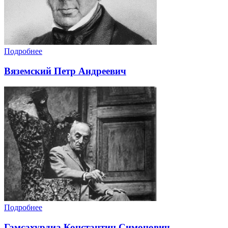
Подробнее
Вяземский Петр Андреевич
Подробнее
Гамсахурдиа Константин Симонович