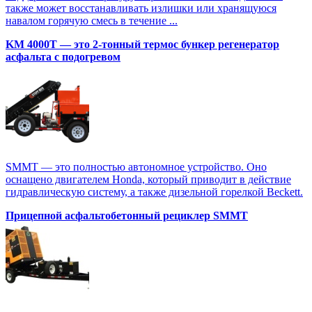
также может восстанавливать излишки или хранящуюся
навалом горячую смесь в течение ...
KM 4000T — это 2-тонный термос бункер регенератор
асфальта с подогревом
SMMT — это полностью автономное устройство. Оно
оснащено двигателем Honda, который приводит в действие
гидравлическую систему, а также дизельной горелкой Beckett.
Прицепной асфальтобетонный рециклер SMMT