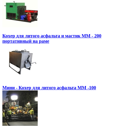
Кохер для литого асфальта и мастик MM - 200
портативный на раме
Мини - Кохер для литого асфальта MM -100