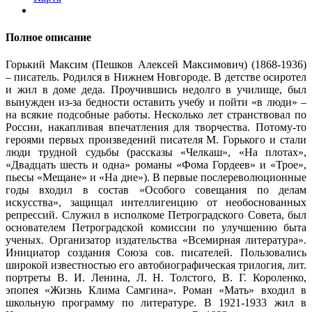
Полное описание
Горький Максим (Пешков Алексей Максимович) (1868-1936)
– писатель. Родился в Нижнем Новгороде. В детстве осиротел
и жил в доме деда. Проучившись недолго в училище, был
вынужден из-за бедности оставить учебу и пойти «в люди» ­–
на всякие подсобные работы. Несколько лет странствовал по
России, накапливая впечатления для творчества. Потому-то
героями первых произведений писателя М. Горького и стали
люди трудной судьбы (рассказы «Челкаш», «На плотах»,
«Двадцать шесть и одна» романы «Фома Гордеев» и «Трое»,
пьесы «Мещане» и «На дне»). В первые послереволюционные
годы входил в состав «Особого совещания по делам
искусства», защищал интеллигенцию от необоснованных
репрессий. Служил в исполкоме Петроградского Совета, был
основателем Петроградской комиссии по улучшению быта
ученых. Организатор издательства «Всемирная литература».
Инициатор создания Союза сов. писателей. Пользовались
широкой известностью его автобиографическая трилогия, лит.
портреты В. И. Ленина, Л. Н. Толстого, В. Г. Короленко,
эпопея «Жизнь Клима Самгина». Роман «Мать» входил в
школьную программу по литературе. В 1921-1933 жил в