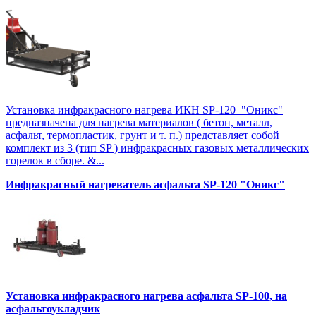
Установка инфракрасного нагрева ИКН SP-120 "Оникс"
предназначена для нагрева материалов ( бетон, металл,
асфальт, термопластик, грунт и т. п.) представляет собой
комплект из 3 (тип SP ) инфракрасных газовых металлических
горелок в сборе. &...
Инфракрасный нагреватель асфальта SP-120 "Оникс"
Установка инфракрасного нагрева асфальта SP-100, на
асфальтоукладчик