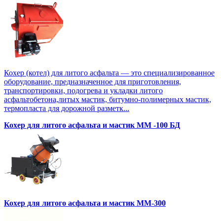
Кохер (котел) для литого асфальта — это специализированное
оборудование, предназначенное для приготовления,
транспортировки, подогрева и укладки литого
асфальтобетона,литых мастик, битумно-полимерных мастик,
термопласта для дорожной разметк...
Кохер для литого асфальта и мастик MM -100 БД
Кохер для литого асфальта и мастик MM-300