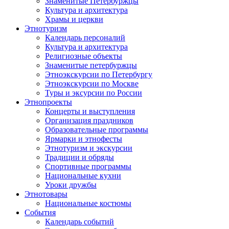
Знаменитые Петербуржцы
Культура и архитектура
Храмы и церкви
Этнотуризм
Календарь персоналий
Культура и архитектура
Религиозные объекты
Знаменитые петербуржцы
Этноэкскурсии по Петербургу
Этноэкскурсии по Москве
Туры и эксурсии по России
Этнопроекты
Концерты и выступления
Организация праздников
Образовательные программы
Ярмарки и этнофесты
Этнотуризм и экскурсии
Традиции и обряды
Спортивные программы
Национальные кухни
Уроки дружбы
Этнотовары
Национальные костюмы
События
Календарь событий