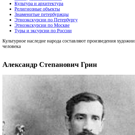
Культура и архитектура
Религиозные объекты
Знаменитые петербуржцы
Этноэкскурсии по Петербургу
Этноэкскурсии по Москве
Туры и эксурсии по России
Культурное наследие народа составляют произведения художни
человека
Александр Степанович Грин