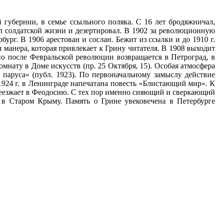
 губернии, в семье ссыльного поляка. С 16 лет бродяжничал,
л солдатской жизни и дезертировал. В 1902 за революционную
ург. В 1906 арестован и сослан. Бежит из ссылки и до 1910 г.
 манера, которая привлекает к Грину читателя. В 1908 выходит
о после Февральской революции возвращается в Петроград, в
мнату в Доме искусств (пр. 25 Октября, 15). Особая атмосфера
 паруса» (публ. 1923). По первоначальному замыслу действие
924 г. в Ленинграде напечатана повесть «Блистающий мир». К
ереезжает в Феодосию. С тех пор именно сияющий и сверкающий
 в Старом Крыму. Память о Грине увековечена в Петербурге