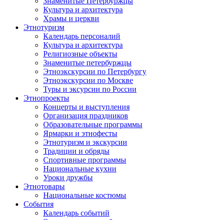
Знаменитые Петербуржцы
Культура и архитектура
Храмы и церкви
Этнотуризм
Календарь персоналий
Культура и архитектура
Религиозные объекты
Знаменитые петербуржцы
Этноэкскурсии по Петербургу
Этноэкскурсии по Москве
Туры и эксурсии по России
Этнопроекты
Концерты и выступления
Организация праздников
Образовательные программы
Ярмарки и этнофесты
Этнотуризм и экскурсии
Традиции и обряды
Спортивные программы
Национальные кухни
Уроки дружбы
Этнотовары
Национальные костюмы
События
Календарь событий