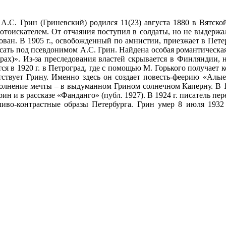
А.С. Грин (Гриневский) родился 11(23) августа 1880 в Вятской
лотоискателем. От отчаяния поступил в солдаты, но не выдержа
ван. В 1905 г., освобожденный по амнистии, приезжает в Петерб
исать под псевдонимом А.С. Грин. Найдена особая романтическая
ах)». Из-за преследования властей скрывается в Финляндии, н
я в 1920 г. в Петроград, где с помощью М. Горького получает ко
ятствует Грину. Именно здесь он создает повесть-феерию «Алые
полнение мечты – в выдуманном Грином солнечном Каперну. В 1
ин и в рассказе «Фанданго» (публ. 1927). В 1924 г. писатель п
ливо-контрастные образы Петербурга. Грин умер 8 июля 1932