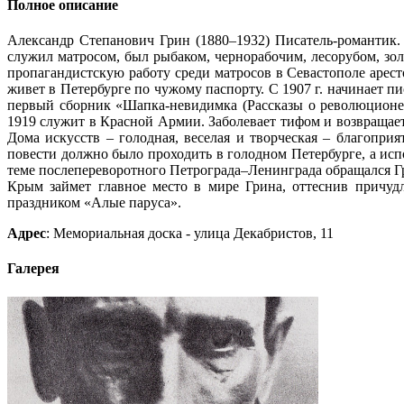
Полное описание
Александр Степанович Грин (1880–1932) Писатель-романтик. 
служил матросом, был рыбаком, чернорабочим, лесорубом, зо
пропагандистскую работу среди матросов в Севастополе аресто
живет в Петербурге по чужому паспорту. С 1907 г. начинает п
первый сборник «Шапка-невидимка (Рассказы о революционер
1919 служит в Красной Армии. Заболевает тифом и возвращаетс
Дома искусств – голодная, веселая и творческая – благопри
повести должно было проходить в голодном Петербурге, а ис
теме послепереворотного Петрограда–Ленинграда обращался Гр
Крым займет главное место в мире Грина, оттеснив причуд
праздником «Алые паруса».
Адрес
: Мемориальная доска - улица Декабристов, 11
Галерея