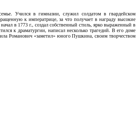
семье. Учился в гимназии, служил солдатом в гвардейском
бращенную к императрице, за что получает в награду высокие
ачал в 1773 г., создал собственный стиль, ярко выраженный в
атился к драматургии, написал несколько трагедий. В его доме
аврила Романович «заметил» юного Пушкина, своим творчеством