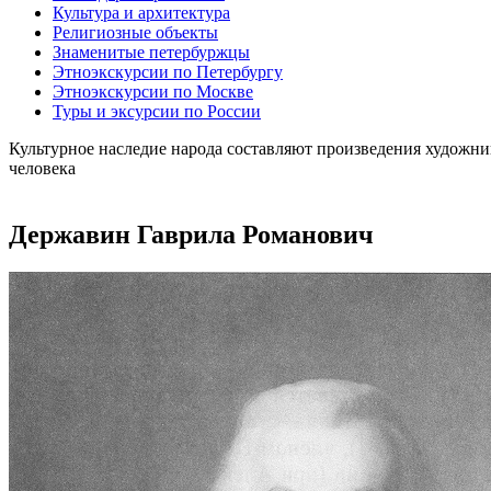
Культура и архитектура
Религиозные объекты
Знаменитые петербуржцы
Этноэкскурсии по Петербургу
Этноэкскурсии по Москве
Туры и эксурсии по России
Культурное наследие народа составляют произведения художни
человека
Державин Гаврила Романович