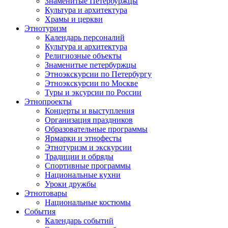
Знаменитые Петербуржцы
Культура и архитектура
Храмы и церкви
Этнотуризм
Календарь персоналий
Культура и архитектура
Религиозные объекты
Знаменитые петербуржцы
Этноэкскурсии по Петербургу
Этноэкскурсии по Москве
Туры и эксурсии по России
Этнопроекты
Концерты и выступления
Организация праздников
Образовательные программы
Ярмарки и этнофесты
Этнотуризм и экскурсии
Традиции и обряды
Спортивные программы
Национальные кухни
Уроки дружбы
Этнотовары
Национальные костюмы
События
Календарь событий