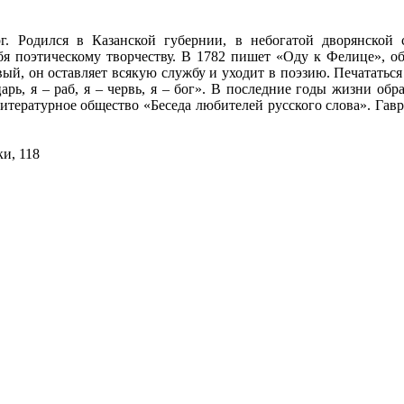
г. Родился в Казанской губернии, в небогатой дворянской 
бя поэтическому творчеству. В 1782 пишет «Оду к Фелице», о
й, он оставляет всякую службу и уходит в поэзию. Печататься н
царь, я – раб, я – червь, я – бог». В последние годы жизни обр
 литературное общество «Беседа любителей русского слова». Г
и, 118