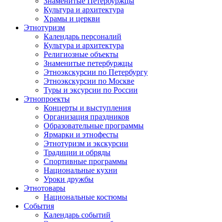
Знаменитые Петербуржцы
Культура и архитектура
Храмы и церкви
Этнотуризм
Календарь персоналий
Культура и архитектура
Религиозные объекты
Знаменитые петербуржцы
Этноэкскурсии по Петербургу
Этноэкскурсии по Москве
Туры и эксурсии по России
Этнопроекты
Концерты и выступления
Организация праздников
Образовательные программы
Ярмарки и этнофесты
Этнотуризм и экскурсии
Традиции и обряды
Спортивные программы
Национальные кухни
Уроки дружбы
Этнотовары
Национальные костюмы
События
Календарь событий