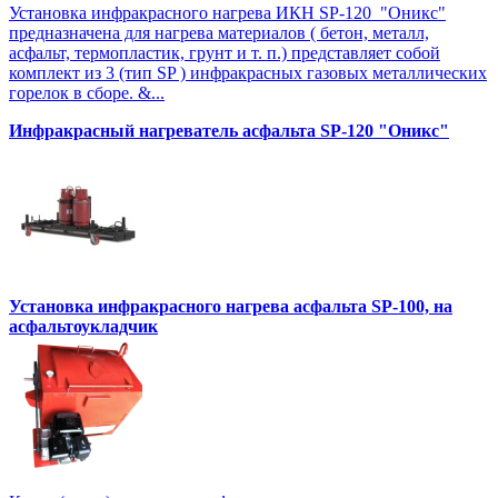
Установка инфракрасного нагрева ИКН SP-120 "Оникс"
предназначена для нагрева материалов ( бетон, металл,
асфальт, термопластик, грунт и т. п.) представляет собой
комплект из 3 (тип SP ) инфракрасных газовых металлических
горелок в сборе. &...
Инфракрасный нагреватель асфальта SP-120 "Оникс"
Установка инфракрасного нагрева асфальта SP-100, на
асфальтоукладчик