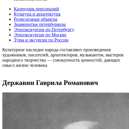
Календарь персоналий
Культура и архитектура
Религиозные объекты
Знаменитые петербуржцы
Этноэкскурсии по Петербургу
Этноэкскурсии по Москве
Туры и эксурсии по России
Культурное наследие народа составляют произведения
художников, писателей, архитекторов, музыкантов, мастеров
народного творчества ― совокупность ценностей, дающих
смысл жизни человека
Державин Гаврила Романович