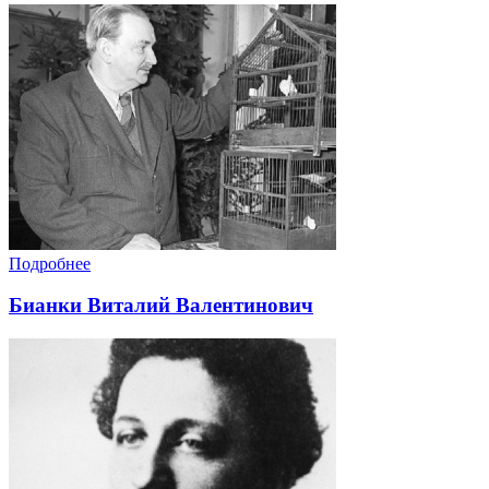
Подробнее
Бианки Виталий Валентинович