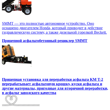
SMMT — это полностью автономное устройство. Оно
оснащено двигателем Honda, который приводит в действие
гидравлическую систему, а также дизельной горелкой Beckett.
Прицепной асфальтобетонный рециклер SMMT
Прицепная установка для переработки асфальта KM T-2
перерабатывает асфальтовую крошку, куски асфальта и
другие материалы, пригодные для вторичной переработки,
в асфальт заводского качества