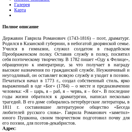
Галерея
Карта
Полное описание
Державин Гаврила Романович (1743-1816) – поэт, драматург.
Родился в Казанской губернии, в небогатой дворянской семье.
Учился в гимназии, служил солдатом в гвардейском
Преображенском полку. Оставив службу в полку, посвятил
себя поэтическому творчеству. В 1782 пишет «Оду к Фелице»,
обращенную к императрице, за что получает в награду
высокие назначения по гражданской службе. Неуживчивый и
неугодливый, он оставляет всякую службу и уходит в поэзию.
Печататься начал в 1773 г., создал собственный стиль, ярко
выраженный в оде «Бог» (1784) – о месте и предназначении
человека: «Я – царь, я – раб, я – червь, я – бог». В последние
годы жизни обратился к драматургии, написал несколько
трагедий. В его доме собирались петербургские литераторы, в
1811 г. составившие литературное общество «Беседа
любителей русского слова». Гаврила Романович «заметил»
юного Пушкина, своим творчеством подготовил почву для
его поэзии, для поэтов-декабристов.
Адрес
: