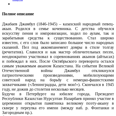
Полное описание
Джабаев Джамбул (1846-1945) – казахский народный певец-
акын. Родился в семье кочевника. С детства обучился
искусству пения и импровизации, ходил по аулам, так и
зарабатывая средства к существованию. Стал широко
известен, с его слов было записано большое число народных
сказаний. Пел под аккомпанемент домры в стиле толгау
(речитатив). Славился и как мастер обличительных песен,
неоднократно участвовал в соревнованиях акынов (айтысах)
и побеждал в них. После Октябрьского переворота остался
самым уважаемым акыном Казахстана. На события Великой
Отечественной войны Джамбул откликнулся
патриотическими произведениями, мобилизующими
советский народ на борьбу с немецко-фашистскими
захватчиками («Ленинградцы, дети мои!»). Скончался в 1945
году, не дожив до столетия несколько месяцев.
Будучи в Петербурге на юбилее города, Президент
Республики Казахстан Нурсултан Назарбаев принял участие в
церемонии открытия памятника великому поэту-акыну в
сквере у переулка его имени (между наб. р. Фонтанки и
Загородным пр.).