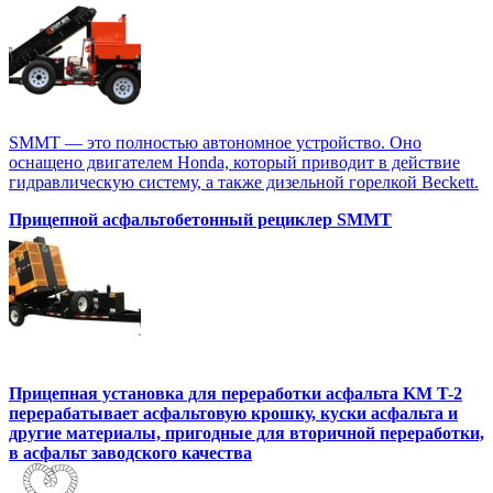
SMMT — это полностью автономное устройство. Оно
оснащено двигателем Honda, который приводит в действие
гидравлическую систему, а также дизельной горелкой Beckett.
Прицепной асфальтобетонный рециклер SMMT
Прицепная установка для переработки асфальта KM T-2
перерабатывает асфальтовую крошку, куски асфальта и
другие материалы, пригодные для вторичной переработки,
в асфальт заводского качества