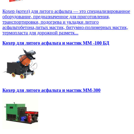
Кохер (котел) для литого асфальта — это специализированное
оборудование, предназначенное для приготовления,
транспортировки, подогрева и укладки литого
асфальтобетона,литых мастик, битумно-полимерных мастик,
термопласта для дорожной разметк...
Кохер для литого асфальта и мастик MM -100 БД
Кохер для литого асфальта и мастик MM-300