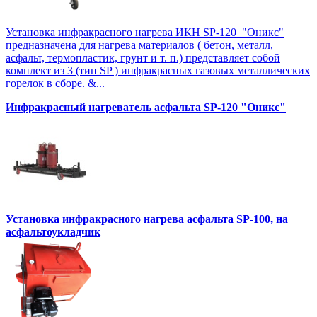
Установка инфракрасного нагрева ИКН SP-120 "Оникс"
предназначена для нагрева материалов ( бетон, металл,
асфальт, термопластик, грунт и т. п.) представляет собой
комплект из 3 (тип SP ) инфракрасных газовых металлических
горелок в сборе. &...
Инфракрасный нагреватель асфальта SP-120 "Оникс"
Установка инфракрасного нагрева асфальта SP-100, на
асфальтоукладчик