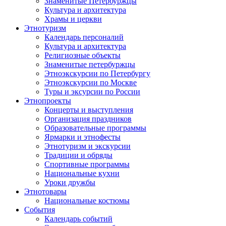
Знаменитые Петербуржцы
Культура и архитектура
Храмы и церкви
Этнотуризм
Календарь персоналий
Культура и архитектура
Религиозные объекты
Знаменитые петербуржцы
Этноэкскурсии по Петербургу
Этноэкскурсии по Москве
Туры и эксурсии по России
Этнопроекты
Концерты и выступления
Организация праздников
Образовательные программы
Ярмарки и этнофесты
Этнотуризм и экскурсии
Традиции и обряды
Спортивные программы
Национальные кухни
Уроки дружбы
Этнотовары
Национальные костюмы
События
Календарь событий