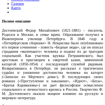
Галерея
Карта
Полное описание
Достоевский Федор Михайлович (1821-1881) – писатель.
Родился в Москве, в семье врача. Образование получил в
Инженерном училище Петербурга. В 1846 году в
«Петербургском сборнике» Н. Некрасова было опубликовано
его первое сочинение – повесть «Бедные люди», где он описал
страдания «маленького» человека и поднял их до трагедии
социальной. Как участник кружка Петрашевского, был
арестован и приговорен к смертной казни, замененной
каторгой (1850-1854) с последующей службой рядовым.
Возвратившись в Петербург, он рассказал о трагических
судьбах и унижении достоинства человека на каторге
(«Записки из Мертвого дома»). В последующих своих
романах («Преступление и наказание», «Идиот», «Бесы»,
«Братья Карамазовы») он дает философское осмысление
социального и личностного кризиса в России. Творчество Ф.
М. Достоевского оказало мощное влияние на русскую и
мировую литературу.