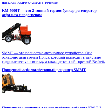
навалом горячую смесь в течение ...
KM 4000T — это 2-тонный термос бункер регенератор
асфальта с подогревом
SMMT — это полностью автономное устройство. Оно
оснащено двигателем Honda, который приводит в действие
гидравлическую систему, а также дизельной горелкой Beckett.
Прицепной асфальтобетонный рециклер SMMT
Прицепная установка для переработки асфальта KM T-2