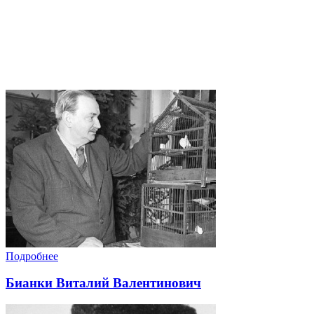
Подробнее
Бианки Виталий Валентинович