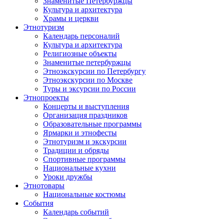
Знаменитые Петербуржцы
Культура и архитектура
Храмы и церкви
Этнотуризм
Календарь персоналий
Культура и архитектура
Религиозные объекты
Знаменитые петербуржцы
Этноэкскурсии по Петербургу
Этноэкскурсии по Москве
Туры и эксурсии по России
Этнопроекты
Концерты и выступления
Организация праздников
Образовательные программы
Ярмарки и этнофесты
Этнотуризм и экскурсии
Традиции и обряды
Спортивные программы
Национальные кухни
Уроки дружбы
Этнотовары
Национальные костюмы
События
Календарь событий