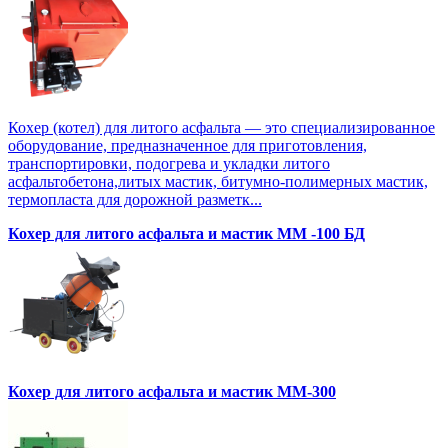
Кохер (котел) для литого асфальта — это специализированное
оборудование, предназначенное для приготовления,
транспортировки, подогрева и укладки литого
асфальтобетона,литых мастик, битумно-полимерных мастик,
термопласта для дорожной разметк...
Кохер для литого асфальта и мастик MM -100 БД
Кохер для литого асфальта и мастик MM-300