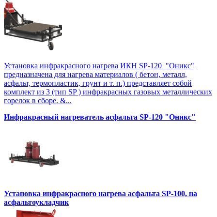
Установка инфракрасного нагрева ИКН SP-120 "Оникс"
предназначена для нагрева материалов ( бетон, металл,
асфальт, термопластик, грунт и т. п.) представляет собой
комплект из 3 (тип SP ) инфракрасных газовых металлических
горелок в сборе. &...
Инфракрасный нагреватель асфальта SP-120 "Оникс"
Установка инфракрасного нагрева асфальта SP-100, на
асфальтоукладчик