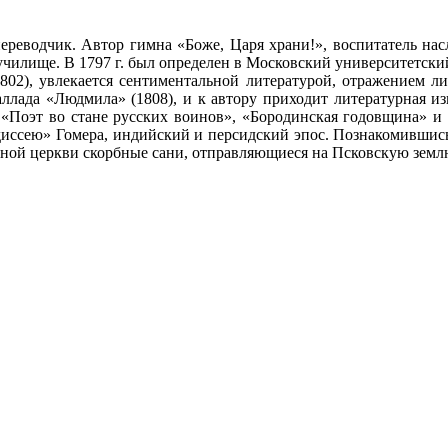
ереводчик. Автор гимна «Боже, Царя храни!», воспитатель нас
училище. В 1797 г. был определен в Московский университетски
802), увлекается сентиментальной литературой, отражением л
аллада «Людмила» (1808), и к автору приходит литературная из
«Поэт во стане русских воинов», «Бородинская годовщина» и д
диссею» Гомера, индийский и персидский эпос. Познакомившис
нной церкви скорбные сани, отправляющиеся на Псковскую земл