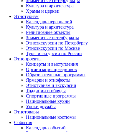
Знаменитые Петербуржцы
Культура и архитектура
Храмы и церкви
Этнотуризм
Календарь персоналий
Культура и архитектура
Религиозные объекты
Знаменитые петербуржцы
Этноэкскурсии по Петербургу
Этноэкскурсии по Москве
Туры и эксурсии по России
Этнопроекты
Концерты и выступления
Организация праздников
Образовательные программы
Ярмарки и этнофесты
Этнотуризм и экскурсии
Традиции и обряды
Спортивные программы
Национальные кухни
Уроки дружбы
Этнотовары
Национальные костюмы
События
Календарь событий