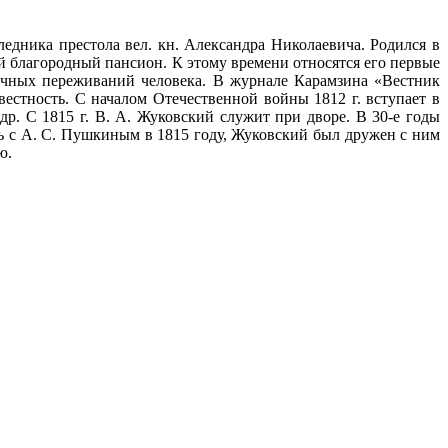
ледника престола вел. кн. Александра Николаевича. Родился в
й благородный пансион. К этому времени относятся его первые
ичных переживаний человека. В журнале Карамзина «Вестник
вестность. С началом Отечественной войны 1812 г. вступает в
р. С 1815 г. В. А. Жуковский служит при дворе. В 30-е годы
ь с А. С. Пушкиным в 1815 году, Жуковский был дружен с ним
ю.