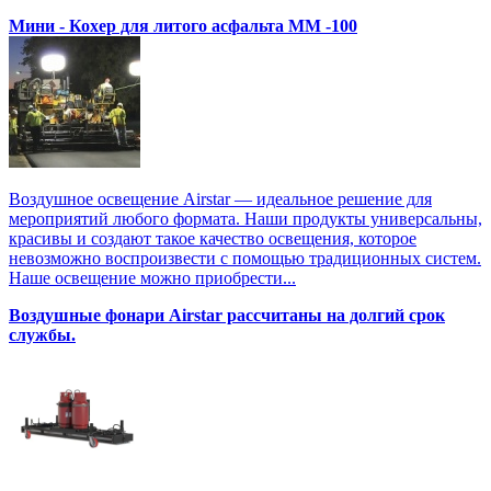
Мини - Кохер для литого асфальта MM -100
Воздушное освещение Airstar — идеальное решение для
мероприятий любого формата. Наши продукты универсальны,
красивы и создают такое качество освещения, которое
невозможно воспроизвести с помощью традиционных систем.
Наше освещение можно приобрести...
Воздушные фонари Airstar рассчитаны на долгий срок
службы.