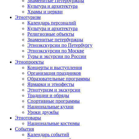
Знаменитые Петербуржцы
Культура и архитектура
Храмы и церкви
Этнотуризм
Календарь персоналий
Культура и архитектура
Религиозные объекты
Знаменитые петербуржцы
Этноэкскурсии по Петербургу
Этноэкскурсии по Москве
Туры и эксурсии по России
Этнопроекты
Концерты и выступления
Организация праздников
Образовательные программы
Ярмарки и этнофесты
Этнотуризм и экскурсии
Традиции и обряды
Спортивные программы
Национальные кухни
Уроки дружбы
Этнотовары
Национальные костюмы
События
Календарь событий