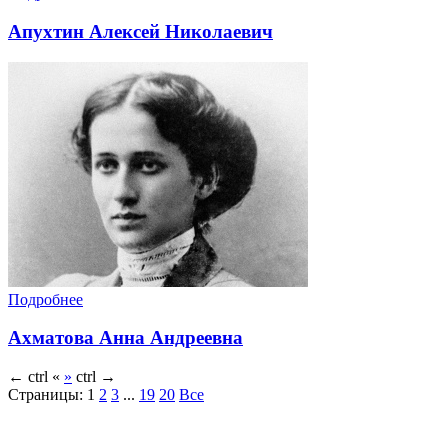
Апухтин Алексей Николаевич
Подробнее
Ахматова Анна Андреевна
←
ctrl
«
»
ctrl
→
Страницы:
1
2
3
...
19
20
Все