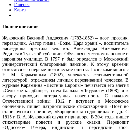
Галерея
Карта
Полное описание
Жуковский Василий Андреевич (1783-1852) – поэт, прозаик,
переводчик. Автор гимна «Боже, Царя храни!», воспитатель
наследника престола вел. кн. Александра Николаевича.
Родился в Тульской губернии. Обучался в местном пансионе и
народном училище. В 1797 г. был определен в Московский
университетский благородный пансион. К этому времени
относятся его первые поэтические опыты. Познакомившись с
Н. М. Карамзиным (1802), увлекается сентиментальной
литературой, отражением личных переживаний человека. В
журнале Карамзина «Вестник Европы» печатается его элегия
«Сельское кладбище», затем баллада «Людмила» (1808), и к
автору приходит литературная известность. С началом
Отечественной войны 1812 г. вступает в Московское
ополчение, пишет патриотические стихотворения «Поэт во
стане русских воинов», «Бородинская годовщина» и др. С
1815 г. В. А. Жуковский служит при дворе. В 30-е годы пишет
стихотворные повести и русские сказки. Переводит
«Одиссею» Гомера, индийский и персидский эпос.