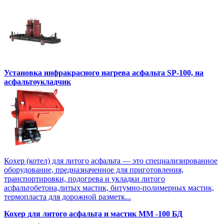
Установка инфракрасного нагрева асфальта SP-100, на
асфальтоукладчик
Кохер (котел) для литого асфальта — это специализированное
оборудование, предназначенное для приготовления,
транспортировки, подогрева и укладки литого
асфальтобетона,литых мастик, битумно-полимерных мастик,
термопласта для дорожной разметк...
Кохер для литого асфальта и мастик MM -100 БД