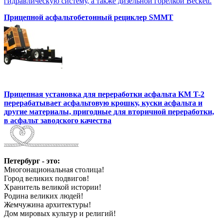
гидравлическую систему, а также дизельной горелкой Beckett.
Прицепной асфальтобетонный рециклер SMMT
Прицепная установка для переработки асфальта KM T-2
перерабатывает асфальтовую крошку, куски асфальта и
другие материалы, пригодные для вторичной переработки,
в асфальт заводского качества
Петербург - это:
Многонациональная столица!
Город великих подвигов!
Хранитель великой истории!
Родина великих людей!
Жемчужина архитектуры!
Дом мировых культур и религий!