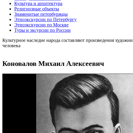
Культура и архитектура
Религиозные объекты
Знаменитые петербуржцы
Этноэкскурсии по Петербургу
Этноэкскурсии по Москве
Туры и эксурсии по России
Культурное наследие народа составляют произведения художни
человека
Коновалов Михаил Алексеевич