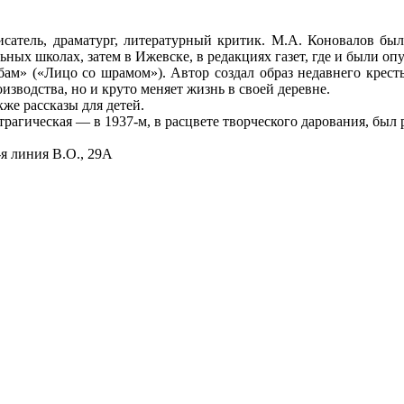
сатель, драматург, литературный критик. М.А. Коновалов был
ьных школах, затем в Ижевске, в редакциях газет, где и были о
м» («Лицо со шрамом»). Автор создал образ недавнего крестья
изводства, но и круто меняет жизнь в своей деревне.
же рассказы для детей.
рагическая — в 1937-м, в расцвете творческого дарования, был 
я линия В.О., 29А