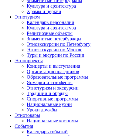
Знаменитые Петербуржцы
Культура и архитектура
Храмы и церкви
Этнотуризм
Календарь персоналий
Культура и архитектура
Религиозные объекты
Знаменитые петербуржцы
Этноэкскурсии по Петербургу
Этноэкскурсии по Москве
Туры и эксурсии по России
Этнопроекты
Концерты и выступления
Организация праздников
Образовательные программы
Ярмарки и этнофесты
Этнотуризм и экскурсии
Традиции и обряды
Спортивные программы
Национальные кухни
Уроки дружбы
Этнотовары
Национальные костюмы
События
Календарь событий