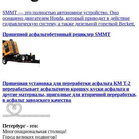
SMMT — это полностью автономное устройство. Оно
оснащено двигателем Honda, который приводит в действие
гидравлическую систему, а также дизельной горелкой Beckett.
Прицепной асфальтобетонный рециклер SMMT
Прицепная установка для переработки асфальта KM T-2
перерабатывает асфальтовую крошку, куски асфальта и
другие материалы, пригодные для вторичной переработки,
в асфальт заводского качества
Петербург - это:
Многонациональная столица!
Город великих подвигов!