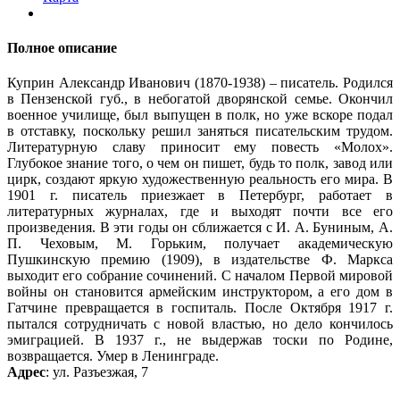
Полное описание
Куприн Александр Иванович (1870-1938) – писатель. Родился
в Пензенской губ., в небогатой дворянской семье. Окончил
военное училище, был выпущен в полк, но уже вскоре подал
в отставку, поскольку решил заняться писательским трудом.
Литературную славу приносит ему повесть «Молох».
Глубокое знание того, о чем он пишет, будь то полк, завод или
цирк, создают яркую художественную реальность его мира. В
1901 г. писатель приезжает в Петербург, работает в
литературных журналах, где и выходят почти все его
произведения. В эти годы он сближается с И. А. Буниным, А.
П. Чеховым, М. Горьким, получает академическую
Пушкинскую премию (1909), в издательстве Ф. Маркса
выходит его собрание сочинений. С началом Первой мировой
войны он становится армейским инструктором, а его дом в
Гатчине превращается в госпиталь. После Октября 1917 г.
пытался сотрудничать с новой властью, но дело кончилось
эмиграцией. В 1937 г., не выдержав тоски по Родине,
возвращается. Умер в Ленинграде.
Адрес
: ул. Разъезжая, 7