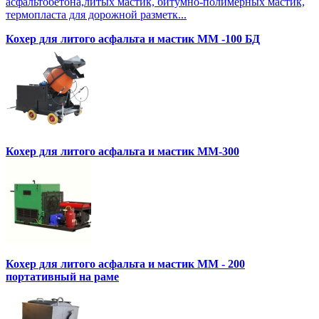
асфальтобетона,литых мастик, битумно-полимерных мастик,
термопласта для дорожной разметк...
Кохер для литого асфальта и мастик MM -100 БД
Кохер для литого асфальта и мастик MM-300
Кохер для литого асфальта и мастик MM - 200
портативный на раме