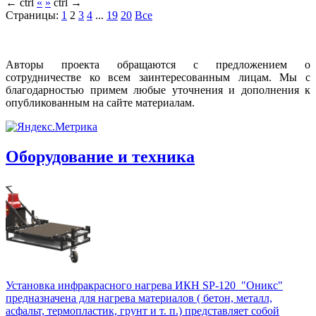
←
ctrl
«
»
ctrl
→
Страницы:
1
2
3
4
...
19
20
Все
Авторы проекта обращаются с предложением о
сотрудничестве ко всем заинтересованным лицам. Мы с
благодарностью примем любые уточнения и дополнения к
опубликованным на сайте материалам.
Оборудование и техника
Установка инфракрасного нагрева ИКН SP-120 "Оникс"
предназначена для нагрева материалов ( бетон, металл,
асфальт, термопластик, грунт и т. п.) представляет собой