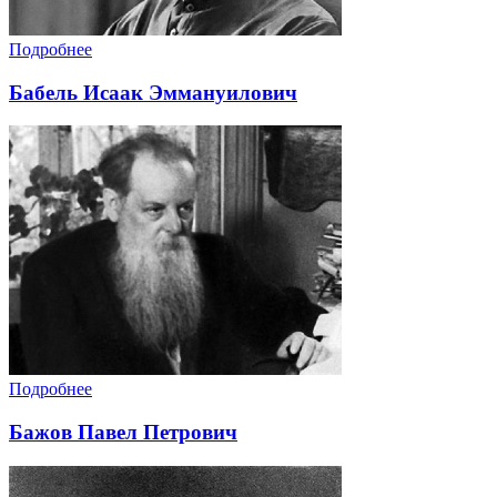
Подробнее
Бабель Исаак Эммануилович
Подробнее
Бажов Павел Петрович