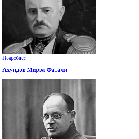
Подробнее
Ахундов Мирза Фатали