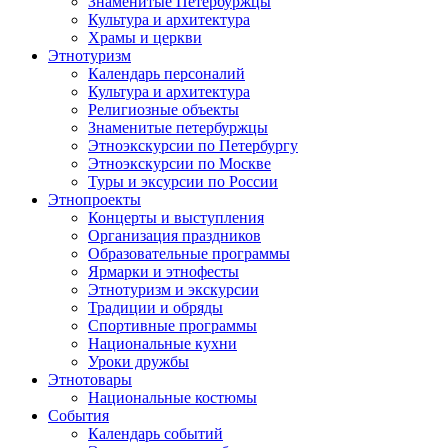
Знаменитые Петербуржцы
Культура и архитектура
Храмы и церкви
Этнотуризм
Календарь персоналий
Культура и архитектура
Религиозные объекты
Знаменитые петербуржцы
Этноэкскурсии по Петербургу
Этноэкскурсии по Москве
Туры и эксурсии по России
Этнопроекты
Концерты и выступления
Организация праздников
Образовательные программы
Ярмарки и этнофесты
Этнотуризм и экскурсии
Традиции и обряды
Спортивные программы
Национальные кухни
Уроки дружбы
Этнотовары
Национальные костюмы
События
Календарь событий