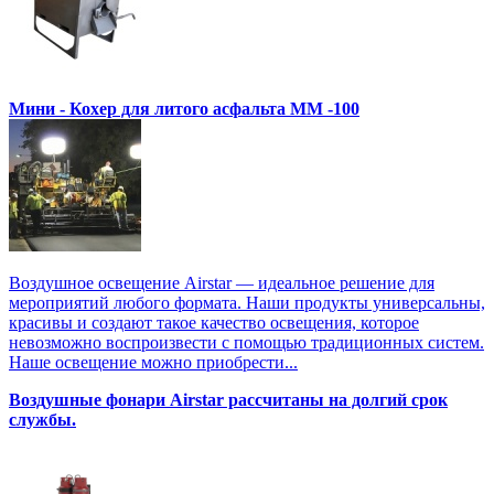
Мини - Кохер для литого асфальта MM -100
Воздушное освещение Airstar — идеальное решение для
мероприятий любого формата. Наши продукты универсальны,
красивы и создают такое качество освещения, которое
невозможно воспроизвести с помощью традиционных систем.
Наше освещение можно приобрести...
Воздушные фонари Airstar рассчитаны на долгий срок
службы.