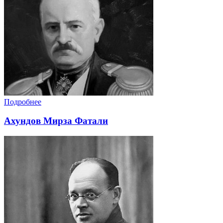
Подробнее
Ахундов Мирза Фатали