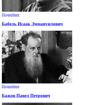
Подробнее
Бабель Исаак Эммануилович
Подробнее
Бажов Павел Петрович