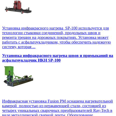
Установка инфракрасного нагрева SP-100 используется для
технологии стыковки соединений, продольных швов и
ремонта трещин на дорожных покрытиях. Установка может
работать с асфальтоукладчиком, чтобы обеспечить надежную
систему, которая ...
Установка инфракрасного нагрева швов и примыканий на
асфальтоукладчик ИКН SP-100
Инфракрасная установка Fusion PM оснащена нагревательной
камерой полностью из нержавеющей стали, состоящей из
четырех уникальных сварочных преобразователей Ray-Tech в
виде металлической сварной ленты. Оборудование