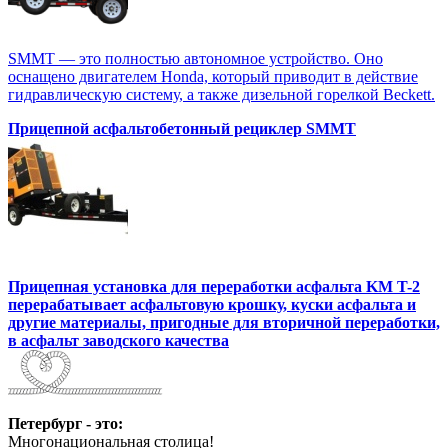
SMMT — это полностью автономное устройство. Оно
оснащено двигателем Honda, который приводит в действие
гидравлическую систему, а также дизельной горелкой Beckett.
Прицепной асфальтобетонный рециклер SMMT
Прицепная установка для переработки асфальта KM T-2
перерабатывает асфальтовую крошку, куски асфальта и
другие материалы, пригодные для вторичной переработки,
в асфальт заводского качества
Петербург - это:
Многонациональная столица!