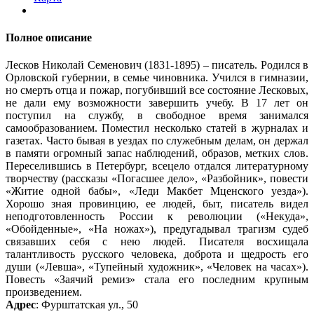
Полное описание
Лесков Николай Семенович (1831-1895) – писатель. Родился в
Орловской губернии, в семье чиновника. Учился в гимназии,
но смерть отца и пожар, погубивший все состояние Лесковых,
не дали ему возможности завершить учебу. В 17 лет он
поступил на службу, в свободное время занимался
самообразованием. Поместил несколько статей в журналах и
газетах. Часто бывая в уездах по служебным делам, он держал
в памяти огромный запас наблюдений, образов, метких слов.
Переселившись в Петербург, всецело отдался литературному
творчеству (рассказы «Погасшее дело», «Разбойник», повести
«Житие одной бабы», «Леди Макбет Мценского уезда»).
Хорошо зная провинцию, ее людей, быт, писатель видел
неподготовленность России к революции («Некуда»,
«Обойденные», «На ножах»), предугадывал трагизм судеб
связавших себя с нею людей. Писателя восхищала
талантливость русского человека, доброта и щедрость его
души («Левша», «Тупейный художник», «Человек на часах»).
Повесть «Заячий ремиз» стала его последним крупным
произведением.
Адрес
: Фурштатская ул., 50