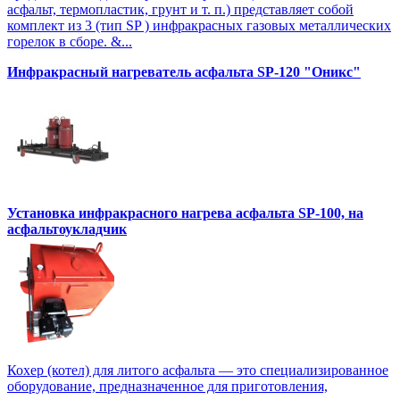
асфальт, термопластик, грунт и т. п.) представляет собой
комплект из 3 (тип SP ) инфракрасных газовых металлических
горелок в сборе. &...
Инфракрасный нагреватель асфальта SP-120 "Оникс"
Установка инфракрасного нагрева асфальта SP-100, на
асфальтоукладчик
Кохер (котел) для литого асфальта — это специализированное
оборудование, предназначенное для приготовления,