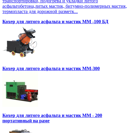
транспортировки, подогрева и укладки литого
асфальтобетона,литых мастик, битумно-полимерных мастик,
термопласта для дорожной разметк...
Кохер для литого асфальта и мастик MM -100 БД
Кохер для литого асфальта и мастик MM-300
Кохер для литого асфальта и мастик MM - 200
портативный на раме