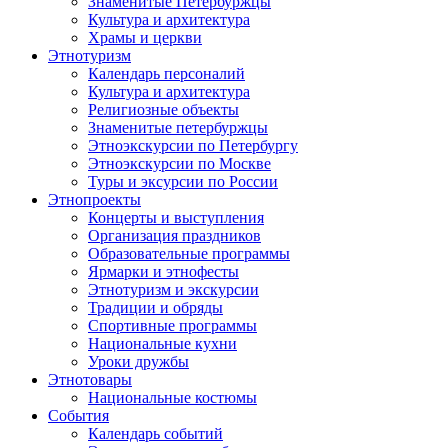
Знаменитые Петербуржцы
Культура и архитектура
Храмы и церкви
Этнотуризм
Календарь персоналий
Культура и архитектура
Религиозные объекты
Знаменитые петербуржцы
Этноэкскурсии по Петербургу
Этноэкскурсии по Москве
Туры и эксурсии по России
Этнопроекты
Концерты и выступления
Организация праздников
Образовательные программы
Ярмарки и этнофесты
Этнотуризм и экскурсии
Традиции и обряды
Спортивные программы
Национальные кухни
Уроки дружбы
Этнотовары
Национальные костюмы
События
Календарь событий