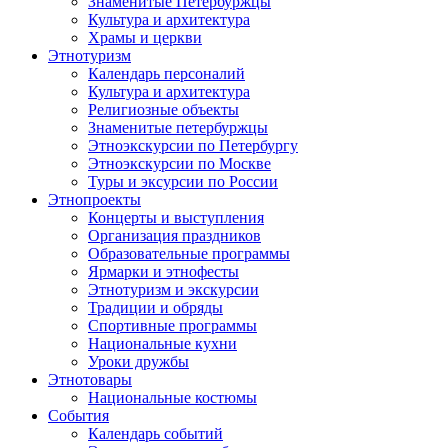
Знаменитые Петербуржцы
Культура и архитектура
Храмы и церкви
Этнотуризм
Календарь персоналий
Культура и архитектура
Религиозные объекты
Знаменитые петербуржцы
Этноэкскурсии по Петербургу
Этноэкскурсии по Москве
Туры и эксурсии по России
Этнопроекты
Концерты и выступления
Организация праздников
Образовательные программы
Ярмарки и этнофесты
Этнотуризм и экскурсии
Традиции и обряды
Спортивные программы
Национальные кухни
Уроки дружбы
Этнотовары
Национальные костюмы
События
Календарь событий