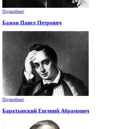
Подробнее
Бажов Павел Петрович
Подробнее
Баратынский Евгений Абрамович