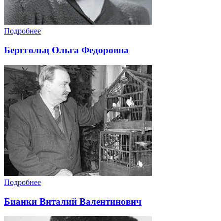
Подробнее
Берггольц Ольга Федоровна
Подробнее
Бианки Виталий Валентинович