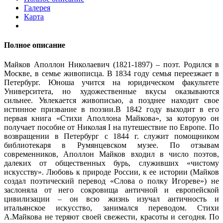
Галерея
Карта
Полное описание
Майков Аполлон Николаевич (1821-1897) – поэт. Родился в
Москве, в семье живописца. В 1834 году семья переезжает в
Петербург. Юноша учится на юридическом факультете
Университета, но художественные вкусы оказываются
сильнее. Увлекается живописью, а позднее находит свое
истинное призвание в поэзии.В 1842 году выходит в его
первая книга «Стихи Аполлона Майкова», за которую он
получает пособие от Николая I на путешествие по Европе. По
возвращении в Петербург с 1844 г. служит помощником
библиотекаря в Румянцевском музее. По отзывам
современников, Аполлон Майков входил в число поэтов,
далеких от общественных бурь, служивших «чистому
искусству». Любовь к природе России, к ее истории (Майков
создал поэтический перевод «Слова о полку Игореве») не
заслоняла от него сокровища античной и европейской
цивилизации – он всю жизнь изучал античность и
итальянское искусство, занимался переводом. Стихи
А.Майкова не теряют своей свежести, красоты и сегодня. По