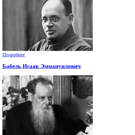
Подробнее
Бабель Исаак Эммануилович