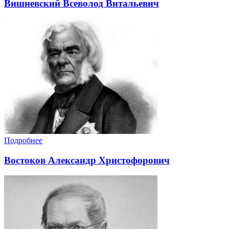
Вишневский Всеволод Витальевич
Подробнее
Востоков Александр Христофорович