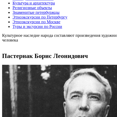
Культура и архитектура
Религиозные объекты
Знаменитые петербуржцы
Этноэкскурсии по Петербургу
Этноэкскурсии по Москве
Туры и эксурсии по России
Культурное наследие народа составляют произведения художни
человека
Пастернак Борис Леонидович