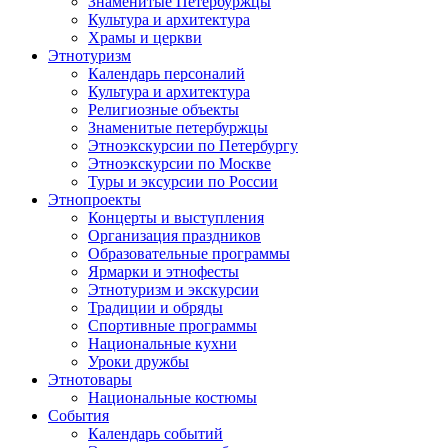
Знаменитые Петербуржцы
Культура и архитектура
Храмы и церкви
Этнотуризм
Календарь персоналий
Культура и архитектура
Религиозные объекты
Знаменитые петербуржцы
Этноэкскурсии по Петербургу
Этноэкскурсии по Москве
Туры и эксурсии по России
Этнопроекты
Концерты и выступления
Организация праздников
Образовательные программы
Ярмарки и этнофесты
Этнотуризм и экскурсии
Традиции и обряды
Спортивные программы
Национальные кухни
Уроки дружбы
Этнотовары
Национальные костюмы
События
Календарь событий