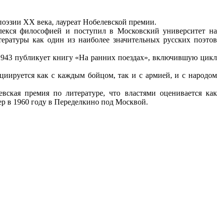
поэзии ХХ века, лауреат Нобелевской премии.
влекся философией и поступил в Московский университет на
ературы как один из наиболее значительных русских поэтов
В 1943 публикует книгу «На ранних поездах», включившую цикл
циируется как с каждым бойцом, так и с армией, и с народом
ская премия по литературе, что властями оценивается как
ер в 1960 году в Переделкино под Москвой.