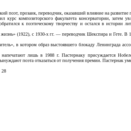
й поэт, прозаик, переводчик, оказавший влияние на развитие 
ил курс композиторского факультета консерватории, затем у
братился к поэтическому творчеству и остался в истории лит
 жизнь» (1922), с 1930-х гг. — переводчик Шекспира и Гете. 
итель», в котором образ выстоявшего блокаду Ленинграда ассо
апечатают лишь в 1988 г. Пастернаку присуждается Нобелев
вынуждают поэта отказаться от получения премии. Пастернак ум
 28