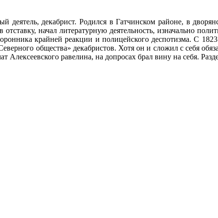
й деятель, декабрист. Родился в Гатчинском районе, в дворян
 отставку, начал литературную деятельность, изначально поли
торонника крайней реакции и полицейского деспотизма. С 1823
Северного общества» декабристов. Хотя он и сложил с себя обяза
 Алексеевского равелина, на допросах брал вину на себя. Разд