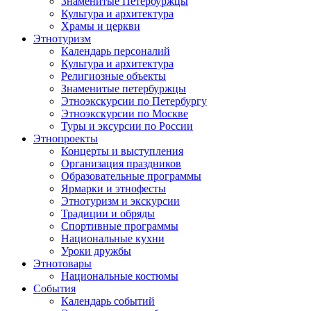
Знаменитые Петербуржцы
Культура и архитектура
Храмы и церкви
Этнотуризм
Календарь персоналий
Культура и архитектура
Религиозные объекты
Знаменитые петербуржцы
Этноэкскурсии по Петербургу
Этноэкскурсии по Москве
Туры и эксурсии по России
Этнопроекты
Концерты и выступления
Организация праздников
Образовательные программы
Ярмарки и этнофесты
Этнотуризм и экскурсии
Традиции и обряды
Спортивные программы
Национальные кухни
Уроки дружбы
Этнотовары
Национальные костюмы
События
Календарь событий