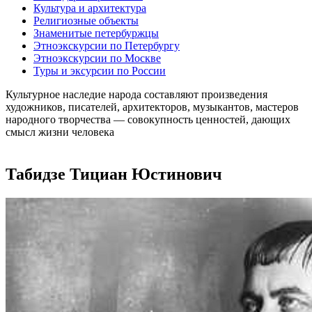
Культура и архитектура
Религиозные объекты
Знаменитые петербуржцы
Этноэкскурсии по Петербургу
Этноэкскурсии по Москве
Туры и эксурсии по России
Культурное наследие народа составляют произведения
художников, писателей, архитекторов, музыкантов, мастеров
народного творчества ― совокупность ценностей, дающих
смысл жизни человека
Табидзе Тициан Юстинович