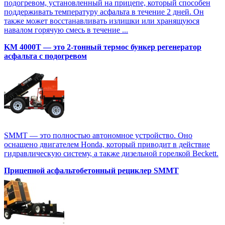
подогревом, установленный на прицепе, который способен
поддерживать температуру асфальта в течение 2 дней. Он
также может восстанавливать излишки или хранящуюся
навалом горячую смесь в течение ...
KM 4000T — это 2-тонный термос бункер регенератор
асфальта с подогревом
SMMT — это полностью автономное устройство. Оно
оснащено двигателем Honda, который приводит в действие
гидравлическую систему, а также дизельной горелкой Beckett.
Прицепной асфальтобетонный рециклер SMMT