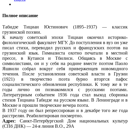
Полное описание
Табидзе Тициан Юстинович (1895–1937) — классик
грузинской поэзии.
К началу советской эпохи Тициан окончил историко-
филологический факультет МГУ. До поступления в вуз он уже
писал стихи, переводил русских и французских поэтов на
грузинский язык. Гимназиста охотно печатали в местной
прессе, в Кутаиси и Тбилиси. Общаясь в Москве с
символистами, он и у себя на родине вместе поэтом Паоло
Яшвили собрал вокруг себя приверженцев новомодного
течения. После установления советской власти в Грузии
(1921) в творчество поэта бурно вторгся пафос
социалистического обновления республики. К тому же в те
годы лично он познакомился с русскими поэтами.
Литературным событием 1936 года стал выход сборника
стихов Тициана Табидзе на русском языке. В Ленинграде и в
Москве и прошли творческие вечера поэта.
В 1937 году он был репрессирован и в декабре того же года
расстрелян. Реабилитирован посмертно.
Адрес
: Санкт-Петербургский Дом национальных культур
(СПб ДНК) — 24-я линия В.О., 29А