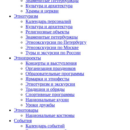
Знаменитые Петербуржцы
Культура и архитектура
Храмы и церкви
Этнотуризм
Календарь персоналий
Культура и архитектура
Религиозные объекты
Знаменитые петербуржцы
Этноэкскурсии по Петербургу
Этноэкскурсии по Москве
Туры и эксурсии по России
Этнопроекты
Концерты и выступления
Организация праздников
Образовательные программы
Ярмарки и этнофесты
Этнотуризм и экскурсии
Традиции и обряды
Спортивные программы
Национальные кухни
Уроки дружбы
Этнотовары
Национальные костюмы
События
Календарь событий