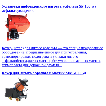
Установка инфракрасного нагрева асфальта SP-100, на
асфальтоукладчик
Кохер (котел) для литого асфальта — это специализированное
оборудование, предназначенное для приготовления,
транспортировки, подогрева и укладки литого
асфальтобетона,литых мастик, битумно-полимерных мастик,
термопласта для дорожной разметк...
Кохер для литого асфальта и мастик MM -100 БД