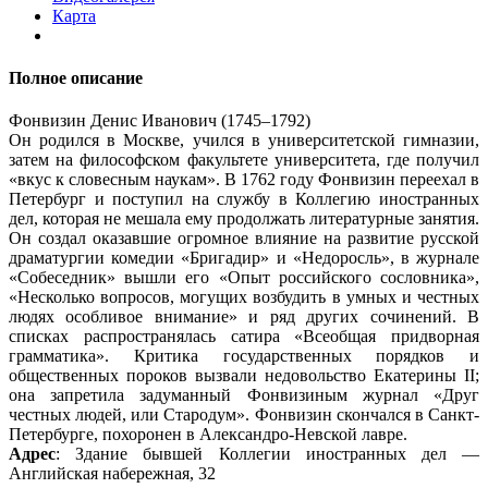
Карта
Полное описание
Фонвизин Денис Иванович (1745–1792)
Он родился в Москве, учился в университетской гимназии,
затем на философском факультете университета, где получил
«вкус к словесным наукам». В 1762 году Фонвизин переехал в
Петербург и поступил на службу в Коллегию иностранных
дел, которая не мешала ему продолжать литературные занятия.
Он создал оказавшие огромное влияние на развитие русской
драматургии комедии «Бригадир» и «Недоросль», в журнале
«Собеседник» вышли его «Опыт российского сословника»,
«Несколько вопросов, могущих возбудить в умных и честных
людях особливое внимание» и ряд других сочинений. В
списках распространялась сатира «Всеобщая придворная
грамматика». Критика государственных порядков и
общественных пороков вызвали недовольство Екатерины II;
она запретила задуманный Фонвизиным журнал «Друг
честных людей, или Стародум». Фонвизин скончался в Санкт-
Петербурге, похоронен в Александро-Невской лавре.
Адрес
: Здание бывшей Коллегии иностранных дел —
Английская набережная, 32