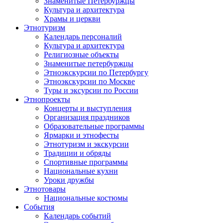
Знаменитые Петербуржцы
Культура и архитектура
Храмы и церкви
Этнотуризм
Календарь персоналий
Культура и архитектура
Религиозные объекты
Знаменитые петербуржцы
Этноэкскурсии по Петербургу
Этноэкскурсии по Москве
Туры и эксурсии по России
Этнопроекты
Концерты и выступления
Организация праздников
Образовательные программы
Ярмарки и этнофесты
Этнотуризм и экскурсии
Традиции и обряды
Спортивные программы
Национальные кухни
Уроки дружбы
Этнотовары
Национальные костюмы
События
Календарь событий