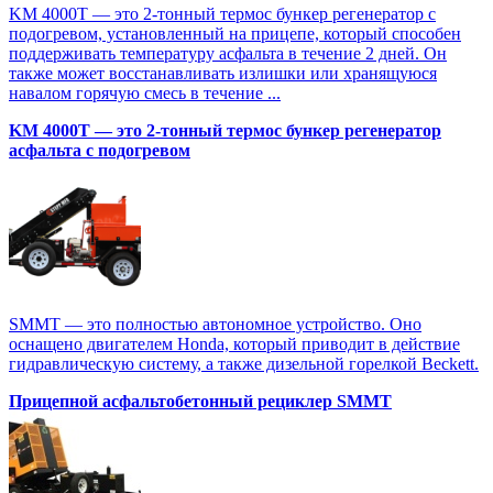
KM 4000T — это 2-тонный термос бункер регенератор с
подогревом, установленный на прицепе, который способен
поддерживать температуру асфальта в течение 2 дней. Он
также может восстанавливать излишки или хранящуюся
навалом горячую смесь в течение ...
KM 4000T — это 2-тонный термос бункер регенератор
асфальта с подогревом
SMMT — это полностью автономное устройство. Оно
оснащено двигателем Honda, который приводит в действие
гидравлическую систему, а также дизельной горелкой Beckett.
Прицепной асфальтобетонный рециклер SMMT