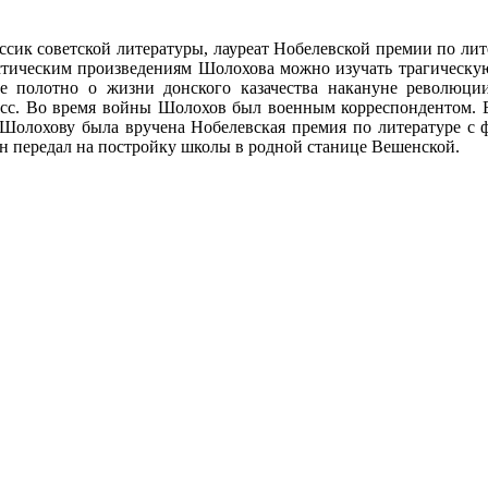
ик советской литературы, лауреат Нобелевской премии по лите
стическим произведениям Шолохова можно изучать трагическую
е полотно о жизни донского казачества накануне революц
есс. Во время войны Шолохов был военным корреспондентом. В 
 Шолохову была вручена Нобелевская премия по литературе с 
он передал на постройку школы в родной станице Вешенской.