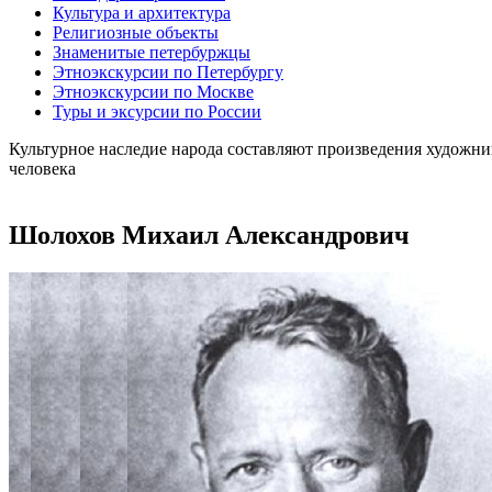
Культура и архитектура
Религиозные объекты
Знаменитые петербуржцы
Этноэкскурсии по Петербургу
Этноэкскурсии по Москве
Туры и эксурсии по России
Культурное наследие народа составляют произведения художни
человека
Шолохов Михаил Александрович