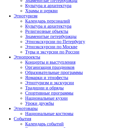
Знаменитые Петербуржцы
Культура и архитектура
Храмы и церкви
Этнотуризм
Календарь персоналий
Культура и архитектура
Религиозные объекты
Знаменитые петербуржцы
Этноэкскурсии по Петербургу
Этноэкскурсии по Москве
Туры и эксурсии по России
Этнопроекты
Концерты и выступления
Организация праздников
Образовательные программы
Ярмарки и этнофесты
Этнотуризм и экскурсии
Традиции и обряды
Спортивные программы
Национальные кухни
Уроки дружбы
Этнотовары
Национальные костюмы
События
Календарь событий