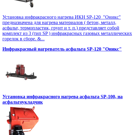
Установка инфракрасного нагрева ИКН SP-120 "Оникс"
предназначена для нагрева материалов ( бетон, металл,
асфальт, термопластик, грунт и т. п.) представляет собой
комплект из 3 (тип SP ) инфракрасных газовых металлических
горелок в сборе. &...
Инфракрасный нагреватель асфальта SP-120 "Оникс"
Установка инфракрасного нагрева асфальта SP-100, на
асфальтоукладчик