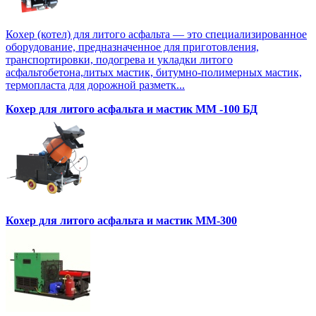
Кохер (котел) для литого асфальта — это специализированное
оборудование, предназначенное для приготовления,
транспортировки, подогрева и укладки литого
асфальтобетона,литых мастик, битумно-полимерных мастик,
термопласта для дорожной разметк...
Кохер для литого асфальта и мастик MM -100 БД
Кохер для литого асфальта и мастик MM-300