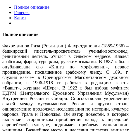
Полное описание
Галерея
Карта
Полное описание
Фахретдинов Риза (Ризаитдин) Фахретдинович (1859-1936) –
башкирский писатель-просветитель, ученый-востоковед,
религиозный деятель. Учился в сельском медресе. Владел
арабским, фарси, турецким, русским языками. В 1887 г. была
опубликована его «Книга по морфологии», первое
произведение, посвященное арабскому языку. С 1891 г.
служил казыем в Оренбургском Магометанском духовном
собрании, в 1906-1918 гг. работал в редакциях газеты
«Вакыт», журнала «Шура». В 1922 г. был избран муфтием
ЦДУМ (Центрального Духовного Управления Мусульман)
Внутренней России и Сибири. Способствовал укреплению
связей между мусульманами России и других стран,
одновременно продолжал исследования по истории, культуре
народов Урала и Поволжья. Он автор повестей, в которых
выступает сторонником приобщения народа к передовой
европейской культуре, поднимает проблему эмансипации
женщины. Важнейшее место в наследии писателя занимает