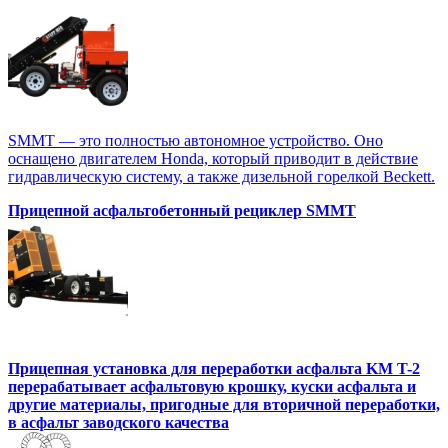
SMMT — это полностью автономное устройство. Оно
оснащено двигателем Honda, который приводит в действие
гидравлическую систему, а также дизельной горелкой Beckett.
Прицепной асфальтобетонный рециклер SMMT
Прицепная установка для переработки асфальта KM T-2
перерабатывает асфальтовую крошку, куски асфальта и
другие материалы, пригодные для вторичной переработки,
в асфальт заводского качества