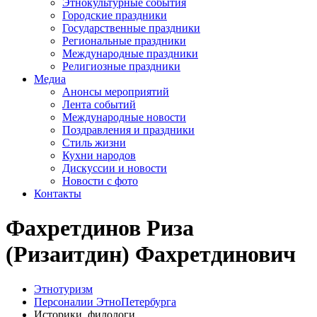
Этнокультурные события
Городские праздники
Государственные праздники
Региональные праздники
Международные праздники
Религиозные праздники
Медиа
Анонсы мероприятий
Лента событий
Международные новости
Поздравления и праздники
Cтиль жизни
Кухни народов
Дискуссии и новости
Новости с фото
Контакты
Фахретдинов Риза
(Ризаитдин) Фахретдинович
Этнотуризм
Персоналии ЭтноПетербурга
Историки, филологи