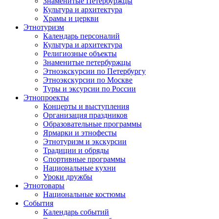
Знаменитые Петербуржцы
Культура и архитектура
Храмы и церкви
Этнотуризм
Календарь персоналий
Культура и архитектура
Религиозные объекты
Знаменитые петербуржцы
Этноэкскурсии по Петербургу
Этноэкскурсии по Москве
Туры и эксурсии по России
Этнопроекты
Концерты и выступления
Организация праздников
Образовательные программы
Ярмарки и этнофесты
Этнотуризм и экскурсии
Традиции и обряды
Спортивные программы
Национальные кухни
Уроки дружбы
Этнотовары
Национальные костюмы
События
Календарь событий