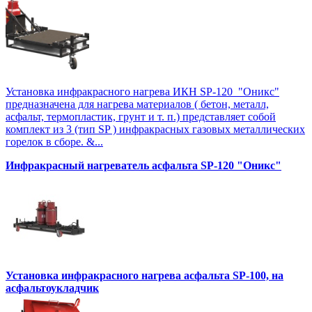
Установка инфракрасного нагрева ИКН SP-120 "Оникс"
предназначена для нагрева материалов ( бетон, металл,
асфальт, термопластик, грунт и т. п.) представляет собой
комплект из 3 (тип SP ) инфракрасных газовых металлических
горелок в сборе. &...
Инфракрасный нагреватель асфальта SP-120 "Оникс"
Установка инфракрасного нагрева асфальта SP-100, на
асфальтоукладчик