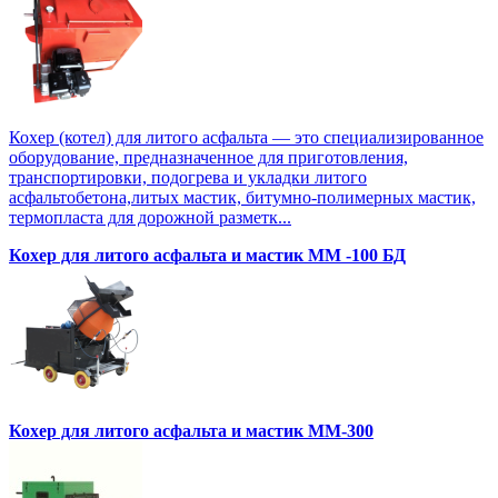
Кохер (котел) для литого асфальта — это специализированное
оборудование, предназначенное для приготовления,
транспортировки, подогрева и укладки литого
асфальтобетона,литых мастик, битумно-полимерных мастик,
термопласта для дорожной разметк...
Кохер для литого асфальта и мастик MM -100 БД
Кохер для литого асфальта и мастик MM-300