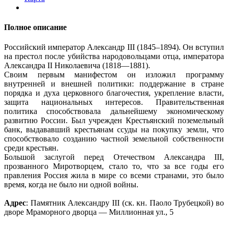
Полное описание
Российский император Александр III (1845–1894). Он вступил
на престол после убийства народовольцами отца, императора
Александра II Николаевича (1818—1881).
Своим первым манифестом он изложил программу
внутренней и внешней политики: поддержание в стране
порядка и духа церковного благочестия, укрепление власти,
защита национальных интересов. Правительственная
политика способствовала дальнейшему экономическому
развитию России. Был учрежден Крестьянский поземельный
банк, выдававший крестьянам ссуды на покупку земли, что
способствовало созданию частной земельной собственности
среди крестьян.
Большой заслугой перед Отечеством Александра III,
прозванного Миротворцем, стало то, что за все годы его
правления Россия жила в мире со всеми странами, это было
время, когда не было ни одной войны.
Адрес
: Памятник Александру III (ск. кн. Паоло Трубецкой) во
дворе Мраморного дворца — Миллионная ул., 5