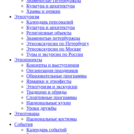
Знаменитые Петербуржцы
Культура и архитектура
Храмы и церкви
Этнотуризм
Календарь персоналий
Культура и архитектура
Религиозные объекты
Знаменитые петербуржцы
Этноэкскурсии по Петербургу
Этноэкскурсии по Москве
Туры и эксурсии по России
Этнопроекты
Концерты и выступления
Организация праздников
Образовательные программы
Ярмарки и этнофесты
Этнотуризм и экскурсии
Традиции и обряды
Спортивные программы
Национальные кухни
Уроки дружбы
Этнотовары
Национальные костюмы
События
Календарь событий