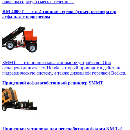
навалом горячую смесь в течение ...
KM 4000T — это 2-тонный термос бункер регенератор
асфальта с подогревом
SMMT — это полностью автономное устройство. Оно
оснащено двигателем Honda, который приводит в действие
гидравлическую систему, а также дизельной горелкой Beckett.
Прицепной асфальтобетонный рециклер SMMT
Прицепная установка для переработки асфальта KM T-2