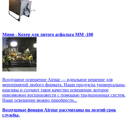
Мини - Кохер для литого асфальта MM -100
Воздушное освещение Airstar — идеальное решение для
мероприятий любого формата. Наши продукты универсальны,
красивы и создают такое качество освещения, которое
невозможно воспроизвести с помощью традиционных систем.
Наше освещение можно приобрести...
Воздушные фонари Airstar рассчитаны на долгий срок
службы.