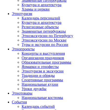
Знаменитые Петербуржцы
Культура и архитектура
Храмы и церкви
Этнотуризм
Календарь персоналий
Культура и архитектура
Религиозные объекты
Знаменитые петербуржцы
Этноэкскурсии по Петербургу
Этноэкскурсии по Москве
Туры и эксурсии по России
Этнопроекты
Концерты и выступления
Организация праздников
Образовательные программы
Ярмарки и этнофесты
Этнотуризм и экскурсии
Традиции и обряды
Спортивные программы
Национальные кухни
Уроки дружбы
Этнотовары
Национальные костюмы
События
Календарь событий