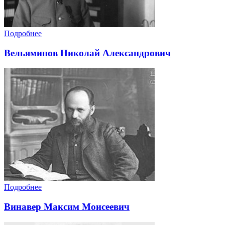
Подробнее
Вельяминов Николай Александрович
Подробнее
Винавер Максим Моисеевич