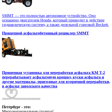
SMMT — это полностью автономное устройство. Оно
оснащено двигателем Honda, который приводит в действие
гидравлическую систему, а также дизельной горелкой Beckett.
Прицепной асфальтобетонный рециклер SMMT
Прицепная установка для переработки асфальта KM T-2
перерабатывает асфальтовую крошку, куски асфальта и
другие материалы, пригодные для вторичной переработки,
в асфальт заводского качества
Петербург - это:
Многонациональная столица!