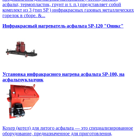
асфальт, термопластик, грунт и т. п.) представляет собой
комплект из 3 (тип SP ) инфракрасных газовых металлических
горелок в сборе. &...
Инфракрасный нагреватель асфальта SP-120 "Оникс"
Установка инфракрасного нагрева асфальта SP-100, на
асфальтоукладчик
Кохер (котел) для литого асфальта — это специализированное
оборудование, предназначенное для приготовления,