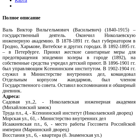
Карта
Полное описание
Валь Виктор Вильгельмович (Васильевич) (1840-1915) –
государственный деятель. Окончил Николаевскую
инженерную академию. В 1878-1891 гг. был губернатором в
Гродно, Харькове, Витебске и других городах. В 1892-1895 гг.
– в Петербурге. Принял жесткие санитарные меры для
предотвращения эпидемии холеры в городе (1892), на
собственные средства учредил детский приют. В 1896-1901 гг.
был управляющим Ксениинским институтом. В 1902-1904 гг.
служил в Министерстве внутренних дел, командовал
Отдельным корпусом жандармов, был членом
Государственного совета. Оставил воспоминания и обширный
дневник.
Адреса
:
Садовая ул.,2, - Николаевская инженерная академия
(Михайловский замок)
Труда пл., 4, - Ксениинский институт (Николаевский дворец)
Морская ул., 61, - Министерство внутренних дел
Исаакиевская пл., 6, - место работы Госсовета Российской
империи (Мариинский дворец)
Восстания ул., 6, - квартира (б. Знаменская ул.)