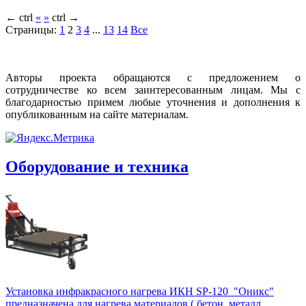
←
ctrl
«
»
ctrl
→
Страницы:
1
2
3
4
...
13
14
Все
Авторы проекта обращаются с предложением о
сотрудничестве ко всем заинтересованным лицам. Мы с
благодарностью примем любые уточнения и дополнения к
опубликованным на сайте материалам.
Оборудование и техника
Установка инфракрасного нагрева ИКН SP-120 "Оникс"
предназначена для нагрева материалов ( бетон, металл,