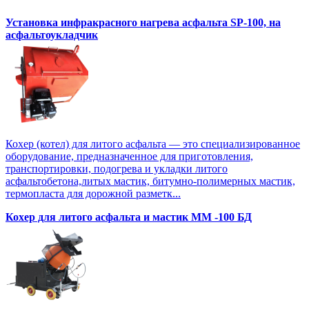
Установка инфракрасного нагрева асфальта SP-100, на
асфальтоукладчик
Кохер (котел) для литого асфальта — это специализированное
оборудование, предназначенное для приготовления,
транспортировки, подогрева и укладки литого
асфальтобетона,литых мастик, битумно-полимерных мастик,
термопласта для дорожной разметк...
Кохер для литого асфальта и мастик MM -100 БД