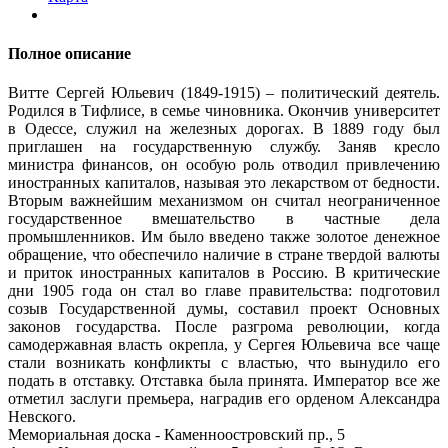
Полное описание
Витте Сергей Юльевич (1849-1915) – политический деятель.
Родился в Тифлисе, в семье чиновника. Окончив университет
в Одессе, служил на железных дорогах. В 1889 году был
приглашен на государственную службу. Заняв кресло
министра финансов, он особую роль отводил привлечению
иностранных капиталов, называя это лекарством от бедности.
Вторым важнейшим механизмом он считал неограниченное
государственное вмешательство в частные дела
промышленников. Им было введено также золотое денежное
обращение, что обеспечило наличие в стране твердой валюты
и приток иностранных капиталов в Россию. В критические
дни 1905 года он стал во главе правительства: подготовил
созыв Государственной думы, составил проект Основных
законов государства. После разгрома революции, когда
самодержавная власть окрепла, у Сергея Юльевича все чаще
стали возникать конфликты с властью, что вынудило его
подать в отставку. Отставка была принята. Император все же
отметил заслуги премьера, наградив его орденом Александра
Невского.
Мемориальная доска - Каменноостровский пр., 5