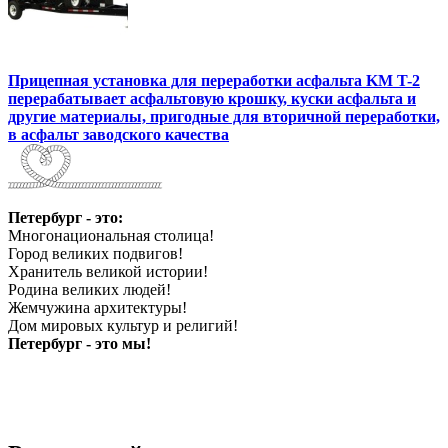
Прицепная установка для переработки асфальта KM T-2
перерабатывает асфальтовую крошку, куски асфальта и
другие материалы, пригодные для вторичной переработки,
в асфальт заводского качества
Петербург - это:
Многонациональная столица!
Город великих подвигов!
Хранитель великой истории!
Родина великих людей!
Жемчужина архитектуры!
Дом мировых культур и религий!
Петербург - это мы!