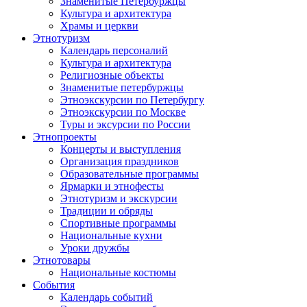
Знаменитые Петербуржцы
Культура и архитектура
Храмы и церкви
Этнотуризм
Календарь персоналий
Культура и архитектура
Религиозные объекты
Знаменитые петербуржцы
Этноэкскурсии по Петербургу
Этноэкскурсии по Москве
Туры и эксурсии по России
Этнопроекты
Концерты и выступления
Организация праздников
Образовательные программы
Ярмарки и этнофесты
Этнотуризм и экскурсии
Традиции и обряды
Спортивные программы
Национальные кухни
Уроки дружбы
Этнотовары
Национальные костюмы
События
Календарь событий