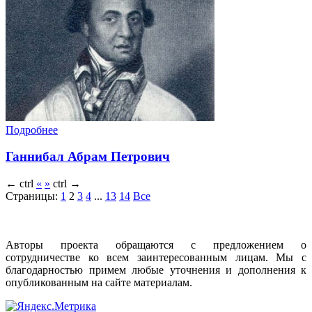
Подробнее
Ганнибал Абрам Петрович
←
ctrl
«
»
ctrl
→
Страницы:
1
2
3
4
...
13
14
Все
Авторы проекта обращаются с предложением о
сотрудничестве ко всем заинтересованным лицам. Мы с
благодарностью примем любые уточнения и дополнения к
опубликованным на сайте материалам.