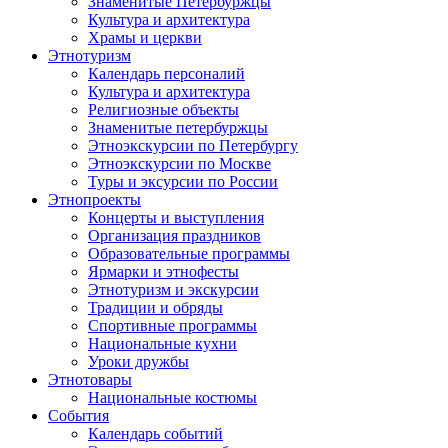
Знаменитые Петербуржцы
Культура и архитектура
Храмы и церкви
Этнотуризм
Календарь персоналий
Культура и архитектура
Религиозные объекты
Знаменитые петербуржцы
Этноэкскурсии по Петербургу
Этноэкскурсии по Москве
Туры и эксурсии по России
Этнопроекты
Концерты и выступления
Организация праздников
Образовательные программы
Ярмарки и этнофесты
Этнотуризм и экскурсии
Традиции и обряды
Спортивные программы
Национальные кухни
Уроки дружбы
Этнотовары
Национальные костюмы
События
Календарь событий