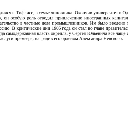
одился в Тифлисе, в семье чиновника. Окончив университет в Од
ов, он особую роль отводил привлечению иностранных капитал
ательство в частные дела промышленников. Им было введено т
сию. В критические дни 1905 года он стал во главе правительс
да самодержавная власть окрепла, у Сергея Юльевича все чаще 
заслуги премьера, наградив его орденом Александра Невского.