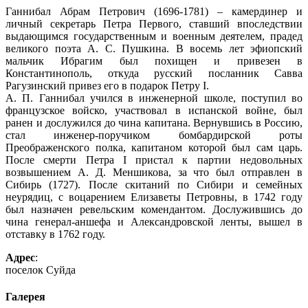
Ганнибал Абрам Петрович (1696-1781) – камердинер и
личный секретарь Петра Первого, ставший впоследствии
выдающимся государственным и военным деятелем, прадед
великого поэта А. С. Пушкина. В восемь лет эфиопский
мальчик Ибрагим был похищен и привезен в
Константинополь, откуда русский посланник Савва
Рагузинский привез его в подарок Петру I.
А. П. Ганнибал учился в инженерной школе, поступил во
французское войско, участвовал в испанской войне, был
ранен и дослужился до чина капитана. Вернувшись в Россию,
стал инженер-поручиком бомбардирской роты
Преображенского полка, капитаном которой был сам царь.
После смерти Петра I пристал к партии недовольных
возвышением А. Д. Меншикова, за что был отправлен в
Сибирь (1727). После скитаний по Сибири и семейных
неурядиц, с воцарением Елизаветы Петровны, в 1742 году
был назначен ревельским комендантом. Дослужившись до
чина генерал-аншефа и Александровской ленты, вышел в
отставку в 1762 году.
Адрес
:
поселок Суйда
Галерея