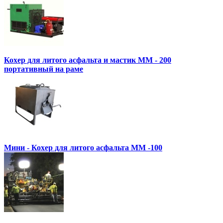
Кохер для литого асфальта и мастик MM - 200
портативный на раме
Мини - Кохер для литого асфальта MM -100