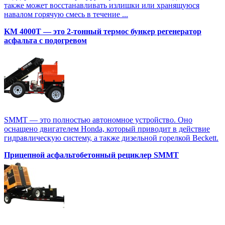
также может восстанавливать излишки или хранящуюся
навалом горячую смесь в течение ...
KM 4000T — это 2-тонный термос бункер регенератор
асфальта с подогревом
SMMT — это полностью автономное устройство. Оно
оснащено двигателем Honda, который приводит в действие
гидравлическую систему, а также дизельной горелкой Beckett.
Прицепной асфальтобетонный рециклер SMMT