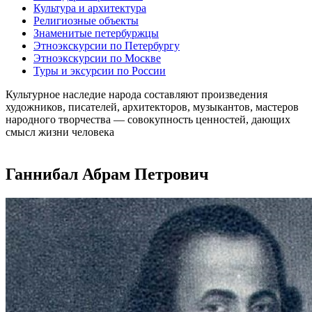
Культура и архитектура
Религиозные объекты
Знаменитые петербуржцы
Этноэкскурсии по Петербургу
Этноэкскурсии по Москве
Туры и эксурсии по России
Культурное наследие народа составляют произведения
художников, писателей, архитекторов, музыкантов, мастеров
народного творчества ― совокупность ценностей, дающих
смысл жизни человека
Ганнибал Абрам Петрович