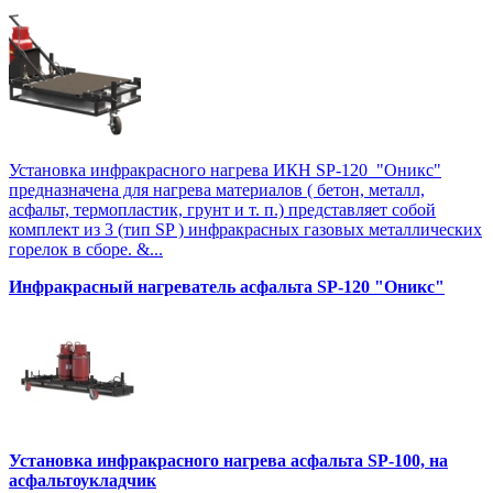
Установка инфракрасного нагрева ИКН SP-120 "Оникс"
предназначена для нагрева материалов ( бетон, металл,
асфальт, термопластик, грунт и т. п.) представляет собой
комплект из 3 (тип SP ) инфракрасных газовых металлических
горелок в сборе. &...
Инфракрасный нагреватель асфальта SP-120 "Оникс"
Установка инфракрасного нагрева асфальта SP-100, на
асфальтоукладчик