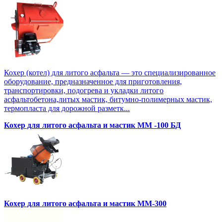
Кохер (котел) для литого асфальта — это специализированное
оборудование, предназначенное для приготовления,
транспортировки, подогрева и укладки литого
асфальтобетона,литых мастик, битумно-полимерных мастик,
термопласта для дорожной разметк...
Кохер для литого асфальта и мастик MM -100 БД
Кохер для литого асфальта и мастик MM-300