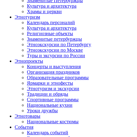
Знаменитые Петербуржцы
Культура и архитектура
Храмы и церкви
Этнотуризм
Календарь персоналий
Культура и архитектура
Религиозные объекты
Знаменитые петербуржцы
Этноэкскурсии по Петербургу
Этноэкскурсии по Москве
Туры и эксурсии по России
Этнопроекты
Концерты и выступления
Организация праздников
Образовательные программы
Ярмарки и этнофесты
Этнотуризм и экскурсии
Традиции и обряды
Спортивные программы
Национальные кухни
Уроки дружбы
Этнотовары
Национальные костюмы
События
Календарь событий