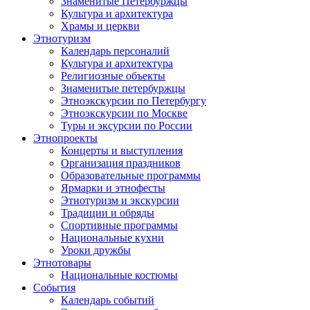
Знаменитые Петербуржцы
Культура и архитектура
Храмы и церкви
Этнотуризм
Календарь персоналий
Культура и архитектура
Религиозные объекты
Знаменитые петербуржцы
Этноэкскурсии по Петербургу
Этноэкскурсии по Москве
Туры и эксурсии по России
Этнопроекты
Концерты и выступления
Организация праздников
Образовательные программы
Ярмарки и этнофесты
Этнотуризм и экскурсии
Традиции и обряды
Спортивные программы
Национальные кухни
Уроки дружбы
Этнотовары
Национальные костюмы
События
Календарь событий