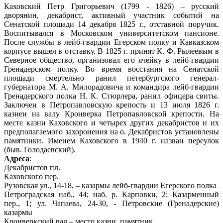
Каховский Петр Григорьевич (1799 - 1826) – русский
дворянин, декабрист, активный участник событий на
Сенатской площади 14 декабря 1825 г., отставной поручик.
Воспитывался в Московском университетском пансионе.
После службы в лейб-гвардии Егерском полку и Кавказском
корпусе вышел в отставку. В 1825 г. принят К. Ф. Рылеевым в
Северное общество, организовал его ячейку в лейб-гвардии
Гренадерском полку. Во время восстания на Сенатской
площади смертельно ранил петербургского генерал-
губернатора М. А. Милорадовича и командира лейб-гвардии
Гренадерского полка Н. К. Стюрлера, ранил офицера свиты.
Заключен в Петропавловскую крепость и 13 июля 1826 г.
казнен на валу Кронверка Петропавловской крепости. На
месте казни Каховского и четырех других декабристов и их
предполагаемого захоронения на о. Декабристов установлены
памятники. Именем Каховского в 1940 г. назван переулок
(быв. Голодаевский).
Адреса
:
Декабристов пл.
Каховского пер.
Рузовская ул., 14-18, – казармы лейб-гвардии Егерского полка
Петроградская наб., 44; наб. р. Карповки, 2; Казарменный
пер., 1; ул. Чапаева, 24-30, - Петровские (Гренадерские)
казармы
Кронверкский вал – место казни, памятник