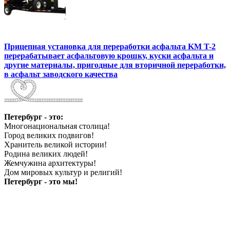
Прицепная установка для переработки асфальта KM T-2
перерабатывает асфальтовую крошку, куски асфальта и
другие материалы, пригодные для вторичной переработки,
в асфальт заводского качества
Петербург - это:
Многонациональная столица!
Город великих подвигов!
Хранитель великой истории!
Родина великих людей!
Жемчужина архитектуры!
Дом мировых культур и религий!
Петербург - это мы!