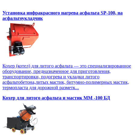
Установка инфракрасного нагрева асфальта SP-100, на
асфальтоукладчик
Кохер (котел) для литого асфальта — это специализированное
оборудование, предназначенное для приготовления,
транспортировки, подогрева и укладки литого
асфальтобетона,литых мастик, битумно-полимерных мастик,
термопласта для дорожной разметк...
Кохер для литого асфальта и мастик MM -100 БД